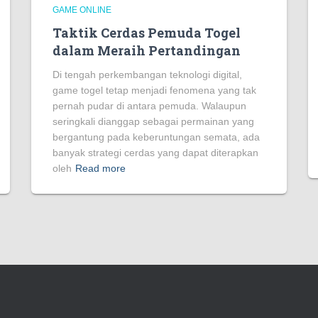
GAME ONLINE
Taktik Cerdas Pemuda Togel
dalam Meraih Pertandingan
Di tengah perkembangan teknologi digital,
game togel tetap menjadi fenomena yang tak
pernah pudar di antara pemuda. Walaupun
seringkali dianggap sebagai permainan yang
bergantung pada keberuntungan semata, ada
banyak strategi cerdas yang dapat diterapkan
oleh
Read more