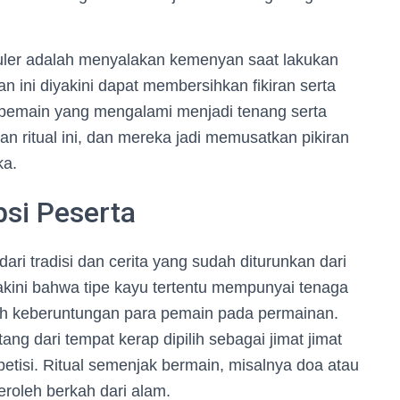
puler adalah menyalakan kemenyan saat lakukan
 ini diyakini dapat membersihkan fikiran serta
 pemain yang mengalami menjadi tenang serta
an ritual ini, dan mereka jadi memusatkan pikiran
ka.
si Peserta
dari tradisi dan cerita yang sudah diturunkan dari
kini bahwa tipe kayu tertentu mempunyai tenaga
h keberuntungan para pemain pada permainan.
ng dari tempat kerap dipilih sebagai jimat jimat
tisi. Ritual semenjak bermain, misalnya doa atau
eroleh berkah dari alam.