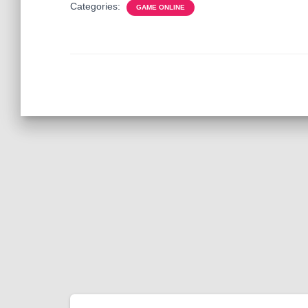
Categories:
GAME ONLINE