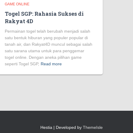
GAME ONLINE
Togel SGP: Rahasia Sukses di
Rakyat 4D
Permainan togel telah berubah menjadi salah
satu bentuk hiburan yang populer popular di
tanah air, dan Rakyat4D muncul sebagai salah
satu sarana utama untuk para penggemar
togel online. Dengan aneka pilihan game
seperti Togel SGP,
Read more
Hestia | Developed by
ThemeIsle