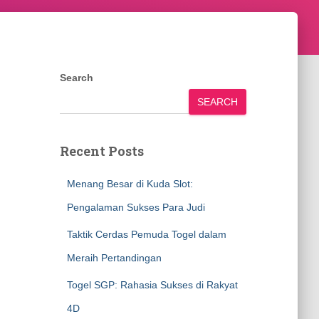
Search
SEARCH
Recent Posts
Menang Besar di Kuda Slot:
Pengalaman Sukses Para Judi
Taktik Cerdas Pemuda Togel dalam
Meraih Pertandingan
Togel SGP: Rahasia Sukses di Rakyat
4D