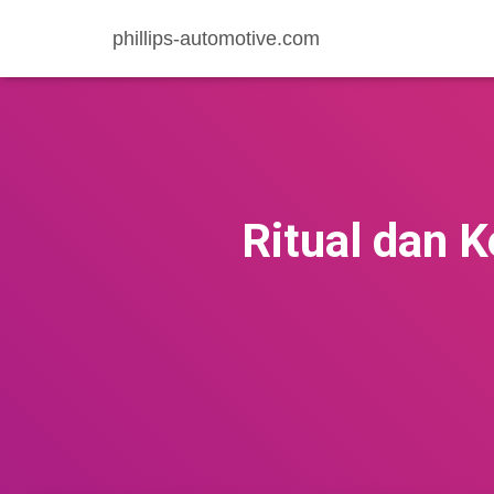
phillips-automotive.com
Ritual dan 