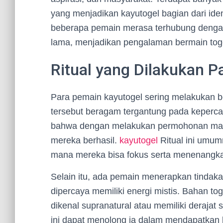
yang menjadikan kayutogel bagian dari iden
beberapa pemain merasa terhubung dengan 
lama, menjadikan pengalaman bermain togel 
Ritual yang Dilakukan 
Para pemain kayutogel sering melakukan b
tersebut beragam tergantung pada keperca
bahwa dengan melakukan permohonan maupu
mereka berhasil.
kayutogel
Ritual ini umum
mana mereka bisa fokus serta menenangka
Selain itu, ada pemain menerapkan tindak
dipercaya memiliki energi mistis. Bahan to
dikenal supranatural atau memiliki derajat 
ini dapat menolong ia dalam mendapatkan