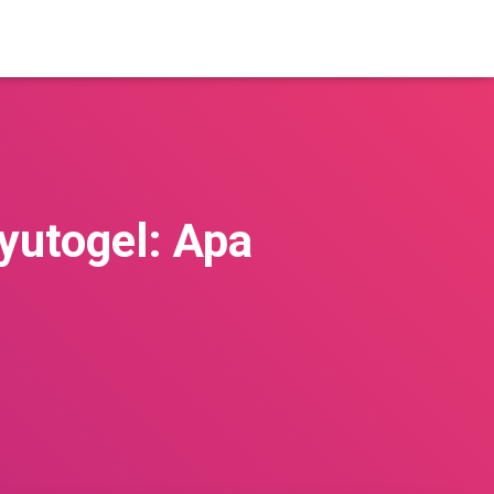
yutogel: Apa