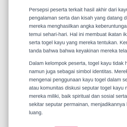
Persepsi peserta terkait hasil akhir dari 
pengalaman serta dan kisah yang datang d
mereka menghasilkan angka keberuntungan
temui sehari-hari. Hal ini membuat ikatan i
serta togel kayu yang mereka tentukan. K
tanda bahwa bahwa keyakinan mereka telah
Dalam kelompok peserta, togel kayu tidak 
namun juga sebagai simbol identitas. Mere
mengenai penggunaan kayu togel dalam s
atau komunitas diskusi seputar togel kayu
mereka miliki, baik spiritual dan sosial ser
sekitar seputar permainan, menjadikannya l
luang.