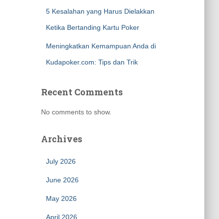
5 Kesalahan yang Harus Dielakkan
Ketika Bertanding Kartu Poker
Meningkatkan Kemampuan Anda di
Kudapoker.com: Tips dan Trik
Recent Comments
No comments to show.
Archives
July 2026
June 2026
May 2026
April 2026