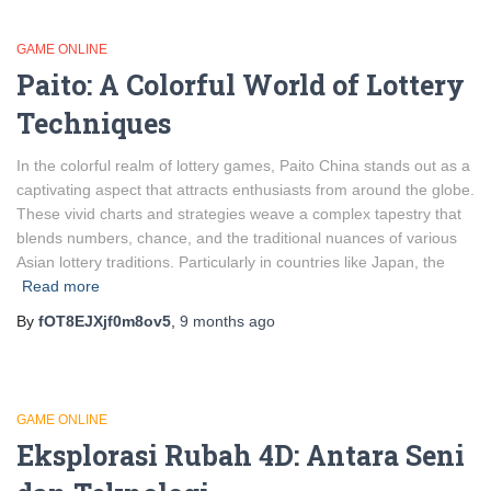
GAME ONLINE
Paito: A Colorful World of Lottery
Techniques
In the colorful realm of lottery games, Paito China stands out as a
captivating aspect that attracts enthusiasts from around the globe.
These vivid charts and strategies weave a complex tapestry that
blends numbers, chance, and the traditional nuances of various
Asian lottery traditions. Particularly in countries like Japan, the
Read more
By
fOT8EJXjf0m8ov5
,
9 months
ago
GAME ONLINE
Eksplorasi Rubah 4D: Antara Seni