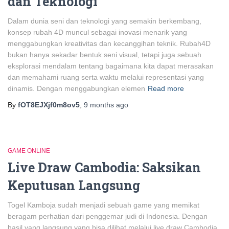
dan Teknologi
Dalam dunia seni dan teknologi yang semakin berkembang,
konsep rubah 4D muncul sebagai inovasi menarik yang
menggabungkan kreativitas dan kecanggihan teknik. Rubah4D
bukan hanya sekadar bentuk seni visual, tetapi juga sebuah
eksplorasi mendalam tentang bagaimana kita dapat merasakan
dan memahami ruang serta waktu melalui representasi yang
dinamis. Dengan menggabungkan elemen
Read more
By
fOT8EJXjf0m8ov5
,
9 months
ago
GAME ONLINE
Live Draw Cambodia: Saksikan
Keputusan Langsung
Togel Kamboja sudah menjadi sebuah game yang memikat
beragam perhatian dari penggemar judi di Indonesia. Dengan
hasil yang langsung yang bisa dilihat melalui live draw Cambodia,