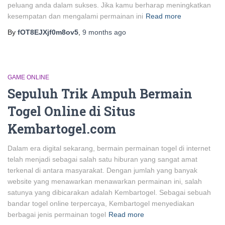
peluang anda dalam sukses. Jika kamu berharap meningkatkan
kesempatan dan mengalami permainan ini
Read more
By
fOT8EJXjf0m8ov5
,
9 months
ago
GAME ONLINE
Sepuluh Trik Ampuh Bermain
Togel Online di Situs
Kembartogel.com
Dalam era digital sekarang, bermain permainan togel di internet
telah menjadi sebagai salah satu hiburan yang sangat amat
terkenal di antara masyarakat. Dengan jumlah yang banyak
website yang menawarkan menawarkan permainan ini, salah
satunya yang dibicarakan adalah Kembartogel. Sebagai sebuah
bandar togel online terpercaya, Kembartogel menyediakan
berbagai jenis permainan togel
Read more