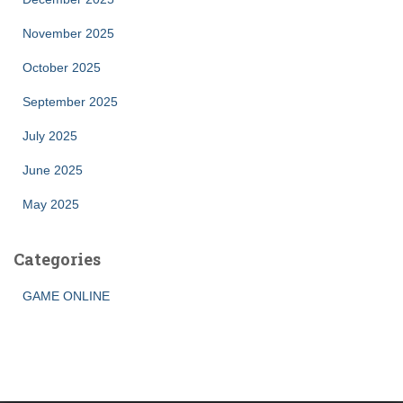
November 2025
October 2025
September 2025
July 2025
June 2025
May 2025
Categories
GAME ONLINE