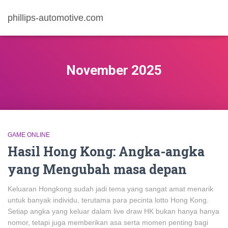
phillips-automotive.com
November 2025
GAME ONLINE
Hasil Hong Kong: Angka-angka
yang Mengubah masa depan
Keluaran Hongkong sudah jadi tema yang sangat amat menarik
untuk banyak individu, terutama para pecinta lotto Hong Kong.
Setiap angka yang keluar dalam live draw HK bukan hanya hanya
nomor, tetapi juga memberikan asa serta momen penting bagi