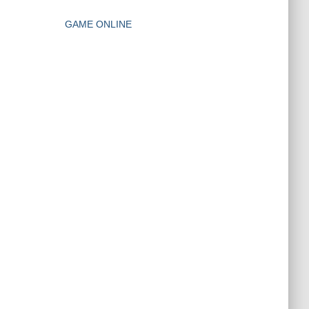
GAME ONLINE