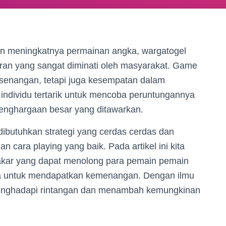
n meningkatnya permainan angka, wargatogel
uran yang sangat diminati oleh masyarakat. Game
esenangan, tetapi juga kesempatan dalam
individu tertarik untuk mencoba peruntungannya
penghargaan besar yang ditawarkan.
dibutuhkan strategi yang cerdas cerdas dan
 cara playing yang baik. Pada artikel ini kita
akar yang dapat menolong para pemain pemain
 untuk mendapatkan kemenangan. Dengan ilmu
 menghadapi rintangan dan menambah kemungkinan