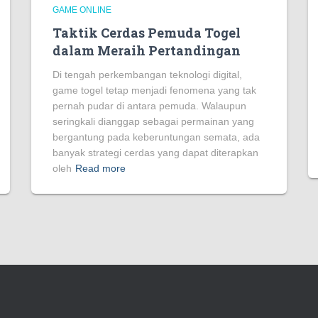
GAME ONLINE
Taktik Cerdas Pemuda Togel
dalam Meraih Pertandingan
Di tengah perkembangan teknologi digital,
game togel tetap menjadi fenomena yang tak
pernah pudar di antara pemuda. Walaupun
seringkali dianggap sebagai permainan yang
bergantung pada keberuntungan semata, ada
banyak strategi cerdas yang dapat diterapkan
oleh
Read more