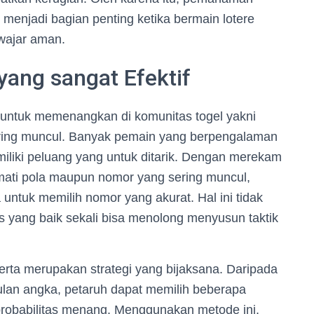
menjadi bagian penting ketika bermain lotere
wajar aman.
ang sangat Efektif
an untuk memenangkan di komunitas togel yakni
ring muncul. Banyak pemain yang berpengalaman
liki peluang yang untuk ditarik. Dengan merekam
ati pola maupun nomor yang sering muncul,
ntuk memilih nomor yang akurat. Hal ini tidak
is yang baik sekali bisa menolong menyusun taktik
 serta merupakan strategi yang bijaksana. Daripada
an angka, petaruh dapat memilih beberapa
robabilitas menang. Menggunakan metode ini,