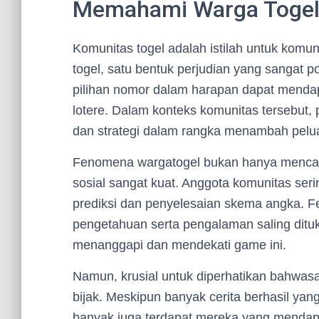
Memahami Warga Togel
Komunitas togel adalah istilah untuk komun
togel, satu bentuk perjudian yang sangat p
pilihan nomor dalam harapan dapat menda
lotere. Dalam konteks komunitas tersebut, 
dan strategi dalam rangka menambah pelua
Fenomena wargatogel bukan hanya mencaku
sosial sangat kuat. Anggota komunitas s
prediksi dan penyelesaian skema angka. F
pengetahuan serta pengalaman saling ditu
menanggapi dan mendekati game ini.
Namun, krusial untuk diperhatikan bahwasa
bijak. Meskipun banyak cerita berhasil ya
banyak juga terdapat mereka yang mendap