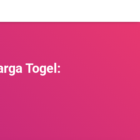
rga Togel: