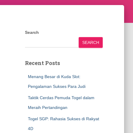
Search
SEARCH
Recent Posts
Menang Besar di Kuda Slot:
Pengalaman Sukses Para Judi
Taktik Cerdas Pemuda Togel dalam
Meraih Pertandingan
Togel SGP: Rahasia Sukses di Rakyat
4D