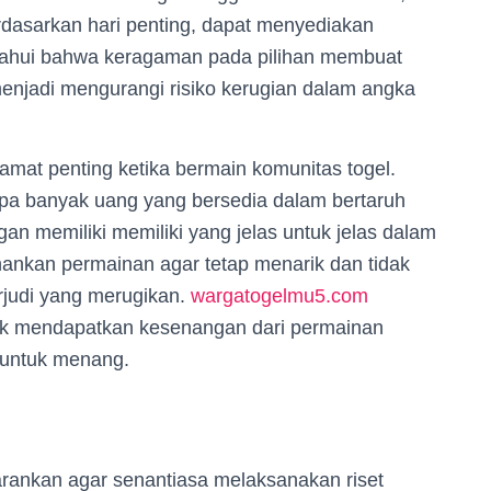
dasarkan hari penting, dapat menyediakan
ketahui bahwa keragaman pada pilihan membuat
menjadi mengurangi risiko kerugian dalam angka
mat penting ketika bermain komunitas togel.
a banyak uang yang bersedia dalam bertaruh
an memiliki memiliki yang jelas untuk jelas dalam
ankan permainan agar tetap menarik dan tidak
rjudi yang merugikan.
wargatogelmu5.com
uk mendapatkan kesenangan dari permainan
i untuk menang.
rankan agar senantiasa melaksanakan riset