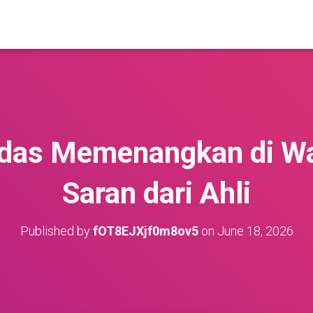
rdas Memenangkan di Wa
Saran dari Ahli
Published by
fOT8EJXjf0m8ov5
on
June 18, 2026