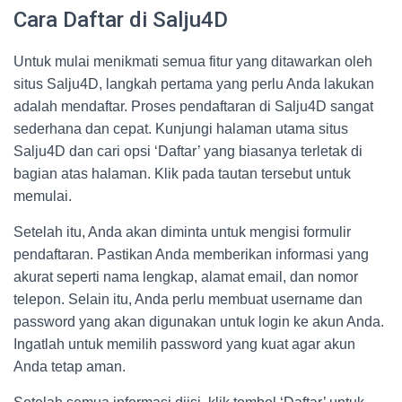
Cara Daftar di Salju4D
Untuk mulai menikmati semua fitur yang ditawarkan oleh
situs Salju4D, langkah pertama yang perlu Anda lakukan
adalah mendaftar. Proses pendaftaran di Salju4D sangat
sederhana dan cepat. Kunjungi halaman utama situs
Salju4D dan cari opsi ‘Daftar’ yang biasanya terletak di
bagian atas halaman. Klik pada tautan tersebut untuk
memulai.
Setelah itu, Anda akan diminta untuk mengisi formulir
pendaftaran. Pastikan Anda memberikan informasi yang
akurat seperti nama lengkap, alamat email, dan nomor
telepon. Selain itu, Anda perlu membuat username dan
password yang akan digunakan untuk login ke akun Anda.
Ingatlah untuk memilih password yang kuat agar akun
Anda tetap aman.