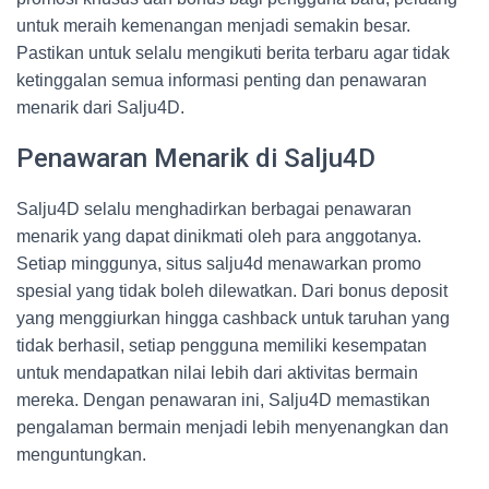
untuk meraih kemenangan menjadi semakin besar.
Pastikan untuk selalu mengikuti berita terbaru agar tidak
ketinggalan semua informasi penting dan penawaran
menarik dari Salju4D.
Penawaran Menarik di Salju4D
Salju4D selalu menghadirkan berbagai penawaran
menarik yang dapat dinikmati oleh para anggotanya.
Setiap minggunya, situs salju4d menawarkan promo
spesial yang tidak boleh dilewatkan. Dari bonus deposit
yang menggiurkan hingga cashback untuk taruhan yang
tidak berhasil, setiap pengguna memiliki kesempatan
untuk mendapatkan nilai lebih dari aktivitas bermain
mereka. Dengan penawaran ini, Salju4D memastikan
pengalaman bermain menjadi lebih menyenangkan dan
menguntungkan.