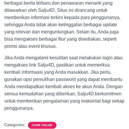
berbagai berita terbaru dan penawaran menarik yang
ditawarkan oleh Salju4D. Situs ini dirancang untuk
memberikan informasi terkini kepada para penggunanya,
sehingga Anda tidak akan ketinggalan berbagai update
yang relevan dan menguntungkan. Selain itu, Anda juga
bisa mengakses berbagai fitur yang disediakan, seperti
promo atau event khusus.
Jika Anda mengalami kesulitan saat melakukan login atau
mengakses link Salju4D, pastikan untuk memeriksa
kembali informaasi yang Anda masukkan. Jika perlu,
gunakan opsi pemulihan password yang dapat membantu
Anda mendapatkan kembali akses ke akun Anda. Dengan
semua kemudahan yang diberikan, Salju4D berkomitmen
untuk memberikan pengalaman yang maksimal bagi setiap
penggunanya.
Categories:
GAME ONLINE