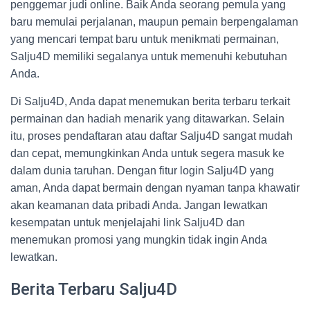
penggemar judi online. Baik Anda seorang pemula yang
baru memulai perjalanan, maupun pemain berpengalaman
yang mencari tempat baru untuk menikmati permainan,
Salju4D memiliki segalanya untuk memenuhi kebutuhan
Anda.
Di Salju4D, Anda dapat menemukan berita terbaru terkait
permainan dan hadiah menarik yang ditawarkan. Selain
itu, proses pendaftaran atau daftar Salju4D sangat mudah
dan cepat, memungkinkan Anda untuk segera masuk ke
dalam dunia taruhan. Dengan fitur login Salju4D yang
aman, Anda dapat bermain dengan nyaman tanpa khawatir
akan keamanan data pribadi Anda. Jangan lewatkan
kesempatan untuk menjelajahi link Salju4D dan
menemukan promosi yang mungkin tidak ingin Anda
lewatkan.
Berita Terbaru Salju4D