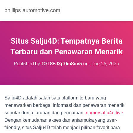
phillips-automotive.com
Situs Salju4D: Tempatnya Berita
Terbaru dan Penawaran Menarik
Published by
fOT8EJXjf0m8ov5
on
June 26, 2026
Salju4D adalah salah satu platform terbaru yang
menawarkan berbagai informasi dan penawaran menarik
seputar dunia taruhan dan permainan.
nomorsalju4d.live
Dengan kemudahan akses dan antarmuka yang user-
friendly, situs Salju4D telah menjadi pilihan favorit para