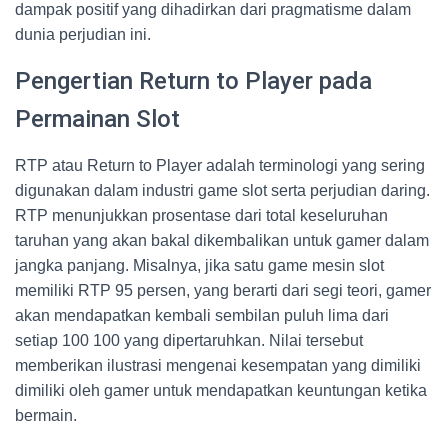
dampak positif yang dihadirkan dari pragmatisme dalam
dunia perjudian ini.
Pengertian Return to Player pada
Permainan Slot
RTP atau Return to Player adalah terminologi yang sering
digunakan dalam industri game slot serta perjudian daring.
RTP menunjukkan prosentase dari total keseluruhan
taruhan yang akan bakal dikembalikan untuk gamer dalam
jangka panjang. Misalnya, jika satu game mesin slot
memiliki RTP 95 persen, yang berarti dari segi teori, gamer
akan mendapatkan kembali sembilan puluh lima dari
setiap 100 100 yang dipertaruhkan. Nilai tersebut
memberikan ilustrasi mengenai kesempatan yang dimiliki
dimiliki oleh gamer untuk mendapatkan keuntungan ketika
bermain.