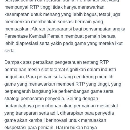
mempunyai RTP tinggi tidak hanya menawarkan
kesempatan untuk menang yang lebih bagus, tetapi juga
memberikan memberikan sensasi bermain yang
memuaskan. Aturan transparansi bagi penyampaian angka
Persentase Kembali Pemain membuat pemain berasa
lebih diapresiasi serta yakin pada game yang mereka ikut
serta.
Dampak atas perbaikan pengetahuan tentang RTP
permainan mesin slot teramat signifikan dalam industri
perjudian. Para pemain sekarang cenderung memilih
game yang menawarkan memberi RTP yang tinggi, yang
berpengaruh langsung ke perkembangan game serta
strategi pemasaran penyedia. Seiring dengan
bertambahnya permohonan akan permainan mesin slot
yang transparan serta adil, diharapkan para penyedia
game akan kembali berinovasi untuk memuaskan
ekspektasi para pemain. Hal ini bukan hanya