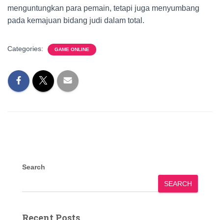
menguntungkan para pemain, tetapi juga menyumbang
pada kemajuan bidang judi dalam total.
Categories:
GAME ONLINE
Search
SEARCH
Recent Posts