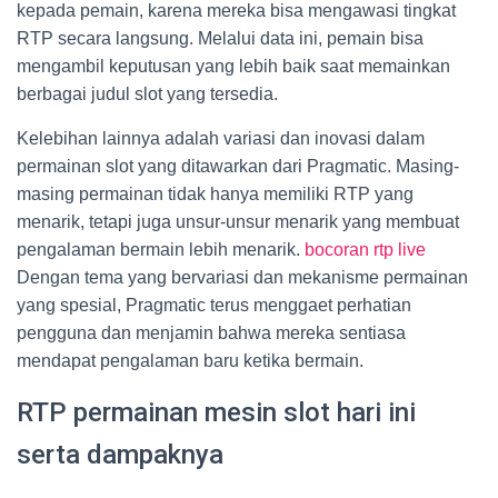
kepada pemain, karena mereka bisa mengawasi tingkat
RTP secara langsung. Melalui data ini, pemain bisa
mengambil keputusan yang lebih baik saat memainkan
berbagai judul slot yang tersedia.
Kelebihan lainnya adalah variasi dan inovasi dalam
permainan slot yang ditawarkan dari Pragmatic. Masing-
masing permainan tidak hanya memiliki RTP yang
menarik, tetapi juga unsur-unsur menarik yang membuat
pengalaman bermain lebih menarik.
bocoran rtp live
Dengan tema yang bervariasi dan mekanisme permainan
yang spesial, Pragmatic terus menggaet perhatian
pengguna dan menjamin bahwa mereka sentiasa
mendapat pengalaman baru ketika bermain.
RTP permainan mesin slot hari ini
serta dampaknya