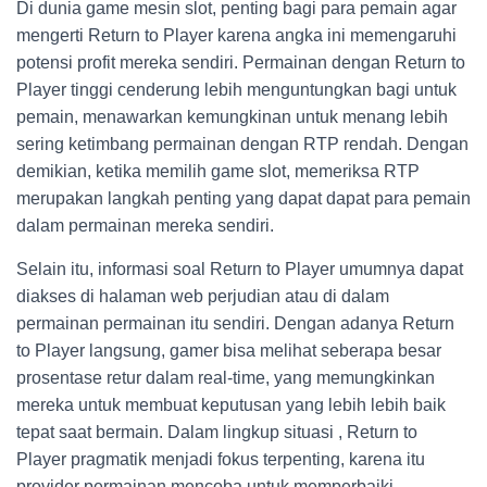
Di dunia game mesin slot, penting bagi para pemain agar
mengerti Return to Player karena angka ini memengaruhi
potensi profit mereka sendiri. Permainan dengan Return to
Player tinggi cenderung lebih menguntungkan bagi untuk
pemain, menawarkan kemungkinan untuk menang lebih
sering ketimbang permainan dengan RTP rendah. Dengan
demikian, ketika memilih game slot, memeriksa RTP
merupakan langkah penting yang dapat dapat para pemain
dalam permainan mereka sendiri.
Selain itu, informasi soal Return to Player umumnya dapat
diakses di halaman web perjudian atau di dalam
permainan permainan itu sendiri. Dengan adanya Return
to Player langsung, gamer bisa melihat seberapa besar
prosentase retur dalam real-time, yang memungkinkan
mereka untuk membuat keputusan yang lebih lebih baik
tepat saat bermain. Dalam lingkup situasi , Return to
Player pragmatik menjadi fokus terpenting, karena itu
provider permainan mencoba untuk memperbaiki