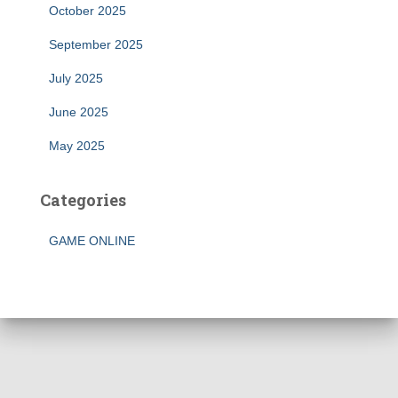
October 2025
September 2025
July 2025
June 2025
May 2025
Categories
GAME ONLINE