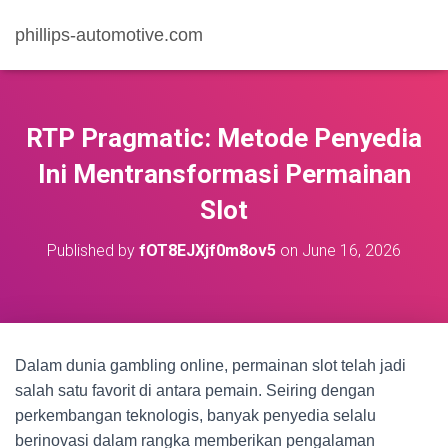
phillips-automotive.com
RTP Pragmatic: Metode Penyedia
Ini Mentransformasi Permainan
Slot
Published by
fOT8EJXjf0m8ov5
on
June 16, 2026
Dalam dunia gambling online, permainan slot telah jadi
salah satu favorit di antara pemain. Seiring dengan
perkembangan teknologis, banyak penyedia selalu
berinovasi dalam rangka memberikan pengalaman