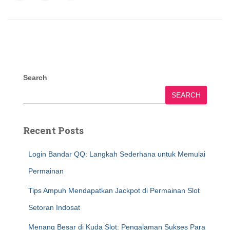
Search
SEARCH
Recent Posts
Login Bandar QQ: Langkah Sederhana untuk Memulai
Permainan
Tips Ampuh Mendapatkan Jackpot di Permainan Slot
Setoran Indosat
Menang Besar di Kuda Slot: Pengalaman Sukses Para