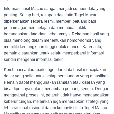
Informasi hasil Macau sangat menjadi sumber data yang
penting. Setiap hari, rekapan data lotto Togel Macau
diperkenalkan secara resmi, memberi peluang bagi
pemain agar mempelajari dan membuat taktik
berlandaskan data-data sebelumnya. Rekaman hasil yang
bisa menolong dalam menentukan nomor-nomor yang
memiliki kemungkinan tinggi untuk muncul. Karena itu,
pemain disarankan untuk selalu memperbarui informasi
sendiri mengenai informasi terkini.
Kombinasi antara paito togel dan data hasil menciptakan
dasar yang solid untuk setiap perhitungan yang dihasilkan.
Pemain dapat menggunakan ramalan atau kisaran yang
bisa dipercaya dalam menambah peluang sendiri. Dengan
mengetahui proses ini, petaruh tidak hanya mengandalkan
keberuntungan, melainkan juga menerapkan strategi yang
lebih rasional rasional dalam kompetisi lotto Togel Macau.