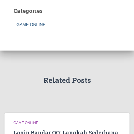
Categories
GAME ONLINE
Related Posts
GAME ONLINE
Login Bandar QQ: Langkah Sederhana