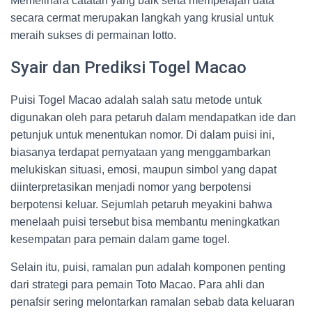
Memelihara catatan yang baik serta mempelajari data
secara cermat merupakan langkah yang krusial untuk
meraih sukses di permainan lotto.
Syair dan Prediksi Togel Macao
Puisi Togel Macao adalah salah satu metode untuk
digunakan oleh para petaruh dalam mendapatkan ide dan
petunjuk untuk menentukan nomor. Di dalam puisi ini,
biasanya terdapat pernyataan yang menggambarkan
melukiskan situasi, emosi, maupun simbol yang dapat
diinterpretasikan menjadi nomor yang berpotensi
berpotensi keluar. Sejumlah petaruh meyakini bahwa
menelaah puisi tersebut bisa membantu meningkatkan
kesempatan para pemain dalam game togel.
Selain itu, puisi, ramalan pun adalah komponen penting
dari strategi para pemain Toto Macao. Para ahli dan
penafsir sering melontarkan ramalan sebab data keluaran