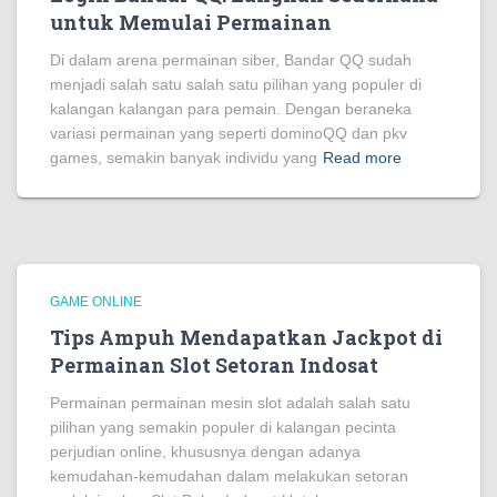
untuk Memulai Permainan
Di dalam arena permainan siber, Bandar QQ sudah
menjadi salah satu salah satu pilihan yang populer di
kalangan kalangan para pemain. Dengan beraneka
variasi permainan yang seperti dominoQQ dan pkv
games, semakin banyak individu yang
Read more
GAME ONLINE
Tips Ampuh Mendapatkan Jackpot di
Permainan Slot Setoran Indosat
Permainan permainan mesin slot adalah salah satu
pilihan yang semakin populer di kalangan pecinta
perjudian online, khususnya dengan adanya
kemudahan-kemudahan dalam melakukan setoran