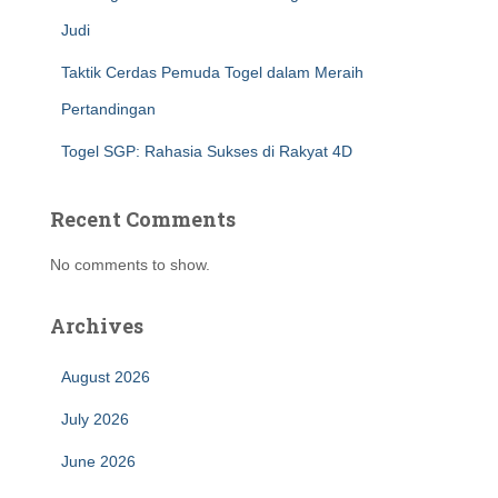
Judi
Taktik Cerdas Pemuda Togel dalam Meraih
Pertandingan
Togel SGP: Rahasia Sukses di Rakyat 4D
Recent Comments
No comments to show.
Archives
August 2026
July 2026
June 2026