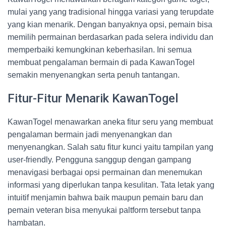
mulai yang yang tradisional hingga variasi yang terupdate
yang kian menarik. Dengan banyaknya opsi, pemain bisa
memilih permainan berdasarkan pada selera individu dan
memperbaiki kemungkinan keberhasilan. Ini semua
membuat pengalaman bermain di pada KawanTogel
semakin menyenangkan serta penuh tantangan.
Fitur-Fitur Menarik KawanTogel
KawanTogel menawarkan aneka fitur seru yang membuat
pengalaman bermain jadi menyenangkan dan
menyenangkan. Salah satu fitur kunci yaitu tampilan yang
user-friendly. Pengguna sanggup dengan gampang
menavigasi berbagai opsi permainan dan menemukan
informasi yang diperlukan tanpa kesulitan. Tata letak yang
intuitif menjamin bahwa baik maupun pemain baru dan
pemain veteran bisa menyukai paltform tersebut tanpa
hambatan.