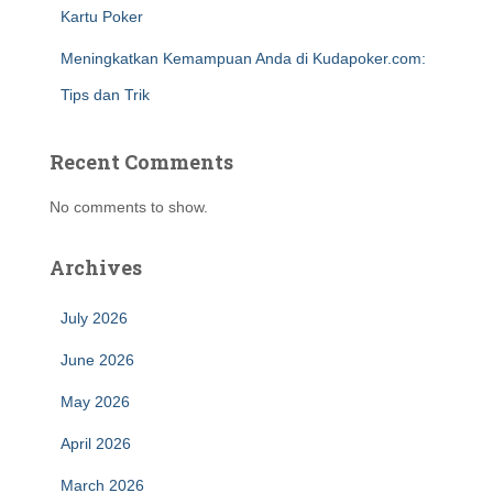
Kartu Poker
Meningkatkan Kemampuan Anda di Kudapoker.com:
Tips dan Trik
Recent Comments
No comments to show.
Archives
July 2026
June 2026
May 2026
April 2026
March 2026