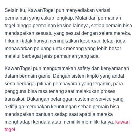
Selain itu, KawanTogel pun menyediakan variasi
permainan yang cukup lengkap. Mulai dari permainan
togel hingga permainan kasino lainnya, setiap pemain bisa
mendapatkan sesuatu yang sesuai dengan selera mereka.
Fitur ini tidak hanya meningkatkan keseruan, tetapi juga
menawarkan peluang untuk menang yang lebih besar
melalui berbagai jenis permainan yang ada.
KawanTogel pun mengutamakan safety dan kenyamanan
dalam bermain game. Dengan sistem kripto yang andal
serta berbagai pilihan pembayaran yang terjamin, para
pengguna bisa rasa tenang saat melakukan proses
transaksi. Dukungan pelanggan customer service yang
aktif juga merupakan keuntungan sebab pemain bisa
mendapatkan bantuan setiap saat apabila mereka
menghadapi kendala atau memiliki memiliki tanya.
kawan
togel