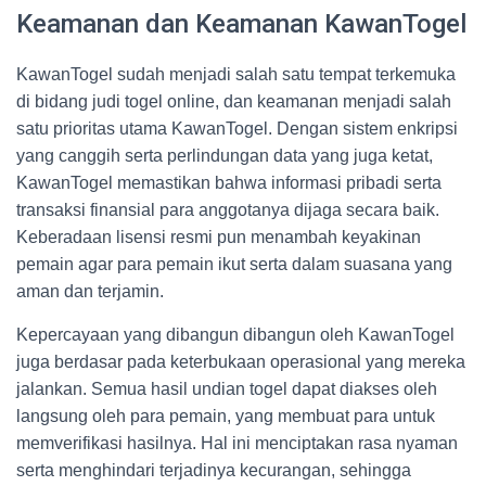
Keamanan dan Keamanan KawanTogel
KawanTogel sudah menjadi salah satu tempat terkemuka
di bidang judi togel online, dan keamanan menjadi salah
satu prioritas utama KawanTogel. Dengan sistem enkripsi
yang canggih serta perlindungan data yang juga ketat,
KawanTogel memastikan bahwa informasi pribadi serta
transaksi finansial para anggotanya dijaga secara baik.
Keberadaan lisensi resmi pun menambah keyakinan
pemain agar para pemain ikut serta dalam suasana yang
aman dan terjamin.
Kepercayaan yang dibangun dibangun oleh KawanTogel
juga berdasar pada keterbukaan operasional yang mereka
jalankan. Semua hasil undian togel dapat diakses oleh
langsung oleh para pemain, yang membuat para untuk
memverifikasi hasilnya. Hal ini menciptakan rasa nyaman
serta menghindari terjadinya kecurangan, sehingga