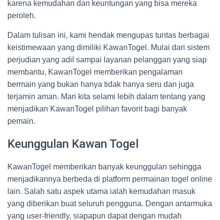
karena kemudahan dan keuntungan yang bisa mereka
peroleh.
Dalam tulisan ini, kami hendak mengupas tuntas berbagai
keistimewaan yang dimiliki KawanTogel. Mulai dari sistem
perjudian yang adil sampai layanan pelanggan yang siap
membantu, KawanTogel memberikan pengalaman
bermain yang bukan hanya tidak hanya seru dan juga
terjamin aman. Mari kita selami lebih dalam tentang yang
menjadikan KawanTogel pilihan favorit bagi banyak
pemain.
Keunggulan Kawan Togel
KawanTogel memberikan banyak keunggulan sehingga
menjadikannya berbeda di platform permainan togel online
lain. Salah satu aspek utama ialah kemudahan masuk
yang diberikan buat seluruh pengguna. Dengan antarmuka
yang user-friendly, siapapun dapat dengan mudah