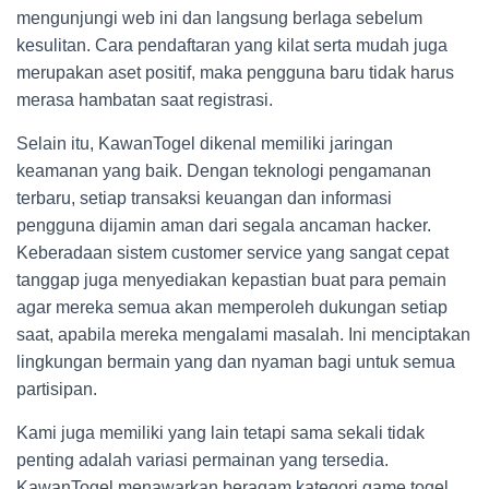
mengunjungi web ini dan langsung berlaga sebelum
kesulitan. Cara pendaftaran yang kilat serta mudah juga
merupakan aset positif, maka pengguna baru tidak harus
merasa hambatan saat registrasi.
Selain itu, KawanTogel dikenal memiliki jaringan
keamanan yang baik. Dengan teknologi pengamanan
terbaru, setiap transaksi keuangan dan informasi
pengguna dijamin aman dari segala ancaman hacker.
Keberadaan sistem customer service yang sangat cepat
tanggap juga menyediakan kepastian buat para pemain
agar mereka semua akan memperoleh dukungan setiap
saat, apabila mereka mengalami masalah. Ini menciptakan
lingkungan bermain yang dan nyaman bagi untuk semua
partisipan.
Kami juga memiliki yang lain tetapi sama sekali tidak
penting adalah variasi permainan yang tersedia.
KawanTogel menawarkan beragam kategori game togel,