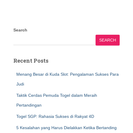
Search
SEARCH
Recent Posts
Menang Besar di Kuda Slot: Pengalaman Sukses Para
Judi
Taktik Cerdas Pemuda Togel dalam Meraih
Pertandingan
Togel SGP: Rahasia Sukses di Rakyat 4D
5 Kesalahan yang Harus Dielakkan Ketika Bertanding