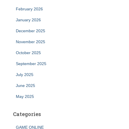
February 2026
January 2026
December 2025
November 2025
October 2025
September 2025
July 2025
June 2025
May 2025
Categories
GAME ONLINE