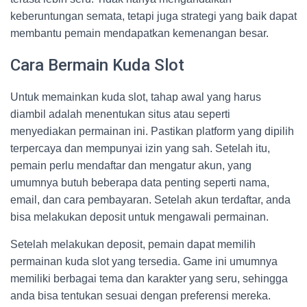
keberuntungan semata, tetapi juga strategi yang baik dapat
membantu pemain mendapatkan kemenangan besar.
Cara Bermain Kuda Slot
Untuk memainkan kuda slot, tahap awal yang harus
diambil adalah menentukan situs atau seperti
menyediakan permainan ini. Pastikan platform yang dipilih
terpercaya dan mempunyai izin yang sah. Setelah itu,
pemain perlu mendaftar dan mengatur akun, yang
umumnya butuh beberapa data penting seperti nama,
email, dan cara pembayaran. Setelah akun terdaftar, anda
bisa melakukan deposit untuk mengawali permainan.
Setelah melakukan deposit, pemain dapat memilih
permainan kuda slot yang tersedia. Game ini umumnya
memiliki berbagai tema dan karakter yang seru, sehingga
anda bisa tentukan sesuai dengan preferensi mereka.