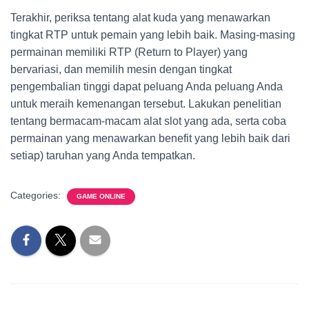
Terakhir, periksa tentang alat kuda yang menawarkan
tingkat RTP untuk pemain yang lebih baik. Masing-masing
permainan memiliki RTP (Return to Player) yang
bervariasi, dan memilih mesin dengan tingkat
pengembalian tinggi dapat peluang Anda peluang Anda
untuk meraih kemenangan tersebut. Lakukan penelitian
tentang bermacam-macam alat slot yang ada, serta coba
permainan yang menawarkan benefit yang lebih baik dari
setiap) taruhan yang Anda tempatkan.
Categories:
GAME ONLINE