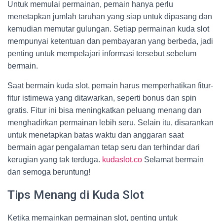
Untuk memulai permainan, pemain hanya perlu
menetapkan jumlah taruhan yang siap untuk dipasang dan
kemudian memutar gulungan. Setiap permainan kuda slot
mempunyai ketentuan dan pembayaran yang berbeda, jadi
penting untuk mempelajari informasi tersebut sebelum
bermain.
Saat bermain kuda slot, pemain harus memperhatikan fitur-
fitur istimewa yang ditawarkan, seperti bonus dan spin
gratis. Fitur ini bisa meningkatkan peluang menang dan
menghadirkan permainan lebih seru. Selain itu, disarankan
untuk menetapkan batas waktu dan anggaran saat
bermain agar pengalaman tetap seru dan terhindar dari
kerugian yang tak terduga.
kudaslot.co
Selamat bermain
dan semoga beruntung!
Tips Menang di Kuda Slot
Ketika memainkan permainan slot, penting untuk