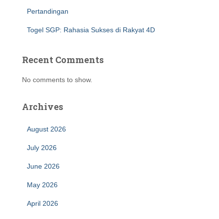
Pertandingan
Togel SGP: Rahasia Sukses di Rakyat 4D
Recent Comments
No comments to show.
Archives
August 2026
July 2026
June 2026
May 2026
April 2026