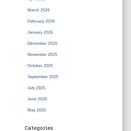
March 2026
February 2026
January 2026
December 2025
November 2025
October 2025
September 2025
July 2025
June 2025
May 2025
Categories