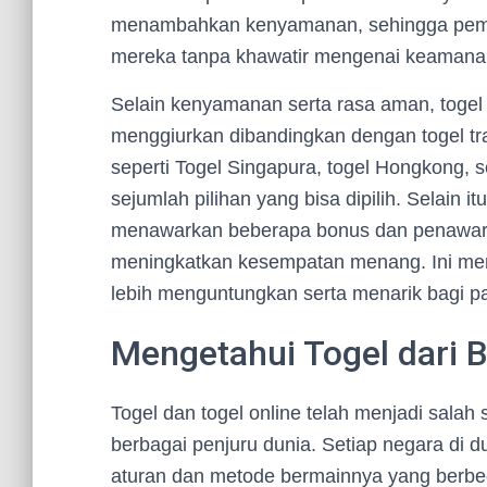
menambahkan kenyamanan, sehingga pemai
mereka tanpa khawatir mengenai keamanan 
Selain kenyamanan serta rasa aman, togel
menggiurkan dibandingkan dengan togel t
seperti Togel Singapura, togel Hongkong,
sejumlah pilihan yang bisa dipilih. Selain 
menawarkan beberapa bonus dan penawar
meningkatkan kesempatan menang. Ini membu
lebih menguntungkan serta menarik bagi p
Mengetahui Togel dari 
Togel dan togel online telah menjadi sala
berbagai penjuru dunia. Setiap negara di d
aturan dan metode bermainnya yang berb