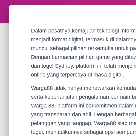
Dalam pesatnya kemajuan teknologi inform
menjadi format digital, termasuk di dalamn
muncul sebagai pilihan terkemuka untuk p
Dengan bermacam pilihan game yang ditawa
dan togel Sydney, platform ini telah menje
online yang terpercaya di masa digital.
Warga88 tidak hanya menawarkan kemudaha
serta keberlanjutan pengalaman bermain b
Warga 88, platform ini berkomitmen dalam 
yang transparan dan adil. Dengan berbagai
pelanggan yang tanggap, Warga88 siap me
togel, menjadikannya sebagai opsi sempur