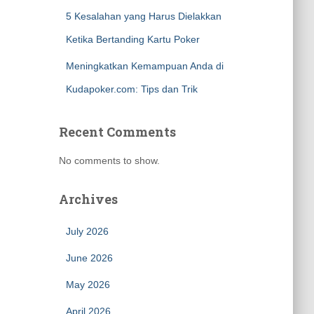
5 Kesalahan yang Harus Dielakkan
Ketika Bertanding Kartu Poker
Meningkatkan Kemampuan Anda di
Kudapoker.com: Tips dan Trik
Recent Comments
No comments to show.
Archives
July 2026
June 2026
May 2026
April 2026