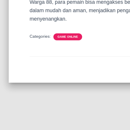
Warga 88, para pemain bisa mengakses be
dalam mudah dan aman, menjadikan penga
menyenangkan.
Categories:
GAME ONLINE