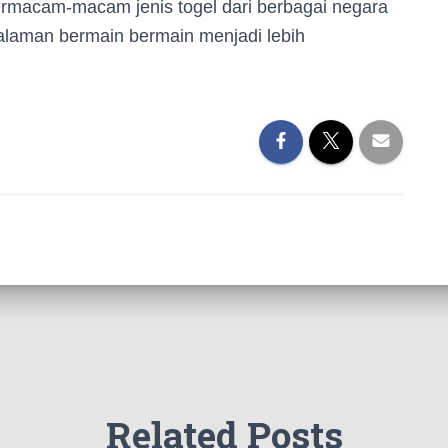
rmacam-macam jenis togel dari berbagai negara
laman bermain bermain menjadi lebih
Related Posts