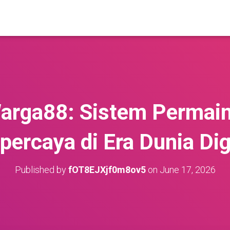
Warga88: Sistem Permain
percaya di Era Dunia Dig
Published by
fOT8EJXjf0m8ov5
on
June 17, 2026