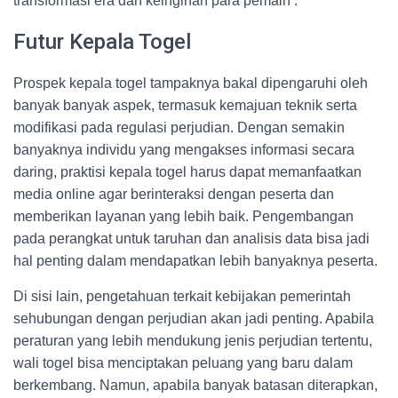
transformasi era dan keinginan para pemain .
Futur Kepala Togel
Prospek kepala togel tampaknya bakal dipengaruhi oleh
banyak banyak aspek, termasuk kemajuan teknik serta
modifikasi pada regulasi perjudian. Dengan semakin
banyaknya individu yang mengakses informasi secara
daring, praktisi kepala togel harus dapat memanfaatkan
media online agar berinteraksi dengan peserta dan
memberikan layanan yang lebih baik. Pengembangan
pada perangkat untuk taruhan dan analisis data bisa jadi
hal penting dalam mendapatkan lebih banyaknya peserta.
Di sisi lain, pengetahuan terkait kebijakan pemerintah
sehubungan dengan perjudian akan jadi penting. Apabila
peraturan yang lebih mendukung jenis perjudian tertentu,
wali togel bisa menciptakan peluang yang baru dalam
berkembang. Namun, apabila banyak batasan diterapkan,