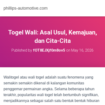
phillips-automotive.com
Togel Wali: Asal Usul, Kemajuan,
dan Cita-Cita
Published by
fOT8EJXjf0m8ov5
on
May 16, 2026
Walitogel atau wali togel adalah suatu fenomena yang
semakin semakin dikenal di kalangan komunitas
penggemar permainan angka. Selama beberapa tahun
terakhir, popularitas wali togel telah bertumbuh signifikan,
menjadikannya sebagai salah satu bentuk bentuk hiburan