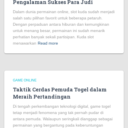
Pengalaman Sukses Para Judi
Dalam dunia permainan online, slot kuda sudah menjadi
salah satu pilihan favorit untuk beberapa petaruh.
Dengan perpaduan antara hiburan dan kemungkinan
untuk menang besar, permainan ini sudah menarik
perhatian banyak sekali partisipan. Kuda slot
menawarkan
Read more
GAME ONLINE
Taktik Cerdas Pemuda Togel dalam
Meraih Pertandingan
Di tengah perkembangan teknologi digital, game togel
tetap menjadi fenomena yang tak pernah pudar di
antara pemuda. Walaupun seringkali dianggap sebagai
permainan yang bergantung pada keberuntungan