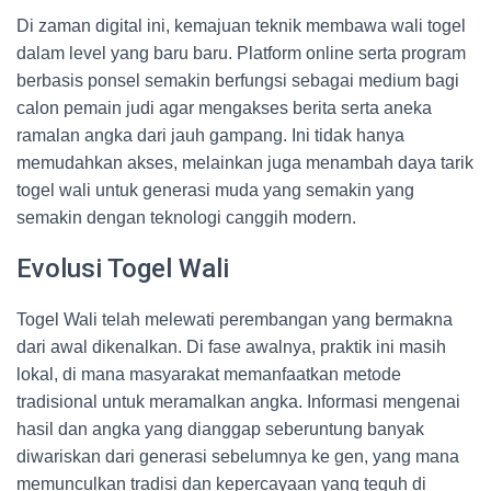
Di zaman digital ini, kemajuan teknik membawa wali togel
dalam level yang baru baru. Platform online serta program
berbasis ponsel semakin berfungsi sebagai medium bagi
calon pemain judi agar mengakses berita serta aneka
ramalan angka dari jauh gampang. Ini tidak hanya
memudahkan akses, melainkan juga menambah daya tarik
togel wali untuk generasi muda yang semakin yang
semakin dengan teknologi canggih modern.
Evolusi Togel Wali
Togel Wali telah melewati perembangan yang bermakna
dari awal dikenalkan. Di fase awalnya, praktik ini masih
lokal, di mana masyarakat memanfaatkan metode
tradisional untuk meramalkan angka. Informasi mengenai
hasil dan angka yang dianggap seberuntung banyak
diwariskan dari generasi sebelumnya ke gen, yang mana
memunculkan tradisi dan kepercayaan yang teguh di