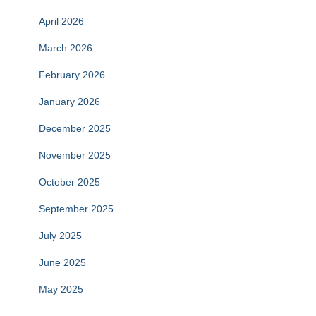
April 2026
March 2026
February 2026
January 2026
December 2025
November 2025
October 2025
September 2025
July 2025
June 2025
May 2025