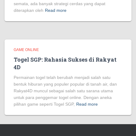
semata, ada banyak strategi cerdas yang dapat
diterapkan oleh
Read more
GAME ONLINE
Togel SGP: Rahasia Sukses di Rakyat
4D
Permainan togel telah berubah menjadi salah satu
bentuk hiburan yang populer popular di tanah air, dan
Rakyat4D muncul sebagai salah satu sarana utama
untuk para penggemar togel online. Dengan aneka
pilihan game seperti Togel SGP,
Read more