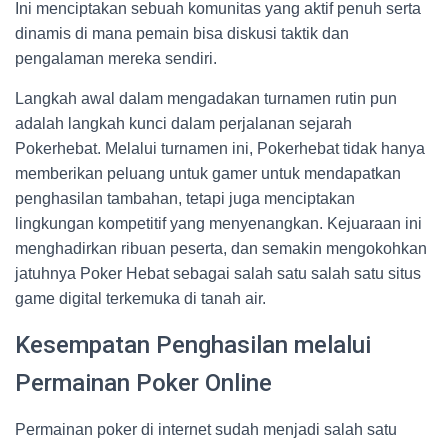
Ini menciptakan sebuah komunitas yang aktif penuh serta
dinamis di mana pemain bisa diskusi taktik dan
pengalaman mereka sendiri.
Langkah awal dalam mengadakan turnamen rutin pun
adalah langkah kunci dalam perjalanan sejarah
Pokerhebat. Melalui turnamen ini, Pokerhebat tidak hanya
memberikan peluang untuk gamer untuk mendapatkan
penghasilan tambahan, tetapi juga menciptakan
lingkungan kompetitif yang menyenangkan. Kejuaraan ini
menghadirkan ribuan peserta, dan semakin mengokohkan
jatuhnya Poker Hebat sebagai salah satu salah satu situs
game digital terkemuka di tanah air.
Kesempatan Penghasilan melalui
Permainan Poker Online
Permainan poker di internet sudah menjadi salah satu