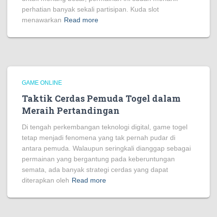
perhatian banyak sekali partisipan. Kuda slot
menawarkan
Read more
GAME ONLINE
Taktik Cerdas Pemuda Togel dalam
Meraih Pertandingan
Di tengah perkembangan teknologi digital, game togel
tetap menjadi fenomena yang tak pernah pudar di
antara pemuda. Walaupun seringkali dianggap sebagai
permainan yang bergantung pada keberuntungan
semata, ada banyak strategi cerdas yang dapat
diterapkan oleh
Read more