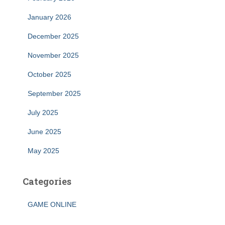
January 2026
December 2025
November 2025
October 2025
September 2025
July 2025
June 2025
May 2025
Categories
GAME ONLINE