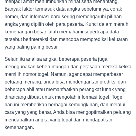
menjadi amat menumbuhkan minat serta menantang.
Banyak faktor termasuk data angka sebelumnya, corak
nomor, dan informasi baru sering memengaruhi pilihan
angka yang dipilih oleh para peserta. Kunci dalam meraih
kemenangan besar ialah memahami seperti apa data
tersebut berinteraksi dan mencoba memprediksi keluaran
yang paling paling besar.
Selain itu analisa angka, beberapa peserta juga
menggunakan keberuntungan dan perasaan mereka ketika
memilih nomor togel. Namun, agar dapat memperbesar
peluang menang, anda bisa mendengarkan prediksi dari
beberapa ahli atau memanfaatkan perangkat lunak yang
dirancang dibuat untuk mengolah informasi togel. Togel
hari ini memberikan berbagai kemungkinan, dan melalui
cara yang yang benar, Anda bisa mengoptimalkan peluang
mendapatkan angka yang tepat dan mendapatkan
kemenangan.