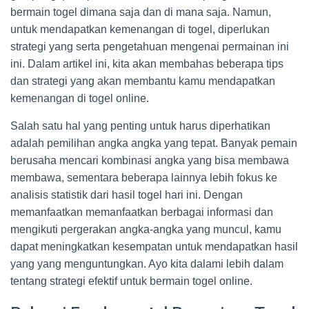
bermain togel dimana saja dan di mana saja. Namun,
untuk mendapatkan kemenangan di togel, diperlukan
strategi yang serta pengetahuan mengenai permainan ini
ini. Dalam artikel ini, kita akan membahas beberapa tips
dan strategi yang akan membantu kamu mendapatkan
kemenangan di togel online.
Salah satu hal yang penting untuk harus diperhatikan
adalah pemilihan angka angka yang tepat. Banyak pemain
berusaha mencari kombinasi angka yang bisa membawa
membawa, sementara beberapa lainnya lebih fokus ke
analisis statistik dari hasil togel hari ini. Dengan
memanfaatkan memanfaatkan berbagai informasi dan
mengikuti pergerakan angka-angka yang muncul, kamu
dapat meningkatkan kesempatan untuk mendapatkan hasil
yang yang menguntungkan. Ayo kita dalami lebih dalam
tentang strategi efektif untuk bermain togel online.