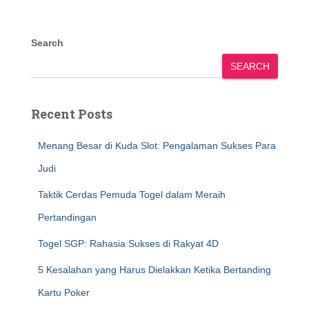
Search
SEARCH
Recent Posts
Menang Besar di Kuda Slot: Pengalaman Sukses Para
Judi
Taktik Cerdas Pemuda Togel dalam Meraih
Pertandingan
Togel SGP: Rahasia Sukses di Rakyat 4D
5 Kesalahan yang Harus Dielakkan Ketika Bertanding
Kartu Poker