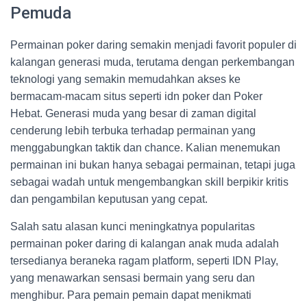
Pemuda
Permainan poker daring semakin menjadi favorit populer di
kalangan generasi muda, terutama dengan perkembangan
teknologi yang semakin memudahkan akses ke
bermacam-macam situs seperti idn poker dan Poker
Hebat. Generasi muda yang besar di zaman digital
cenderung lebih terbuka terhadap permainan yang
menggabungkan taktik dan chance. Kalian menemukan
permainan ini bukan hanya sebagai permainan, tetapi juga
sebagai wadah untuk mengembangkan skill berpikir kritis
dan pengambilan keputusan yang cepat.
Salah satu alasan kunci meningkatnya popularitas
permainan poker daring di kalangan anak muda adalah
tersedianya beraneka ragam platform, seperti IDN Play,
yang menawarkan sensasi bermain yang seru dan
menghibur. Para pemain pemain dapat menikmati