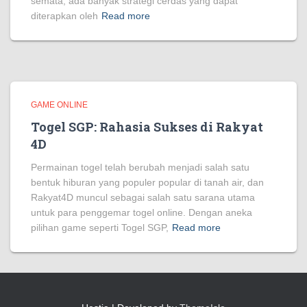
semata, ada banyak strategi cerdas yang dapat
diterapkan oleh
Read more
GAME ONLINE
Togel SGP: Rahasia Sukses di Rakyat
4D
Permainan togel telah berubah menjadi salah satu
bentuk hiburan yang populer popular di tanah air, dan
Rakyat4D muncul sebagai salah satu sarana utama
untuk para penggemar togel online. Dengan aneka
pilihan game seperti Togel SGP,
Read more