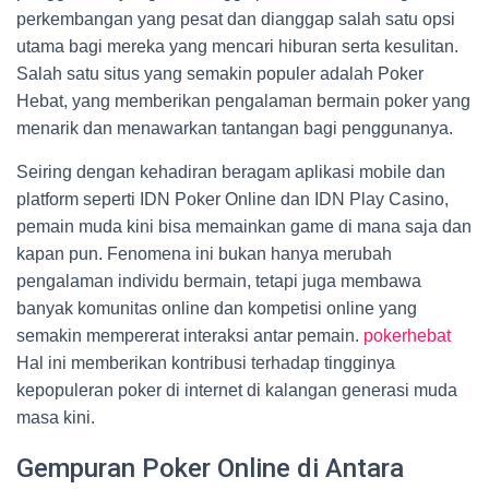
perkembangan yang pesat dan dianggap salah satu opsi
utama bagi mereka yang mencari hiburan serta kesulitan.
Salah satu situs yang semakin populer adalah Poker
Hebat, yang memberikan pengalaman bermain poker yang
menarik dan menawarkan tantangan bagi penggunanya.
Seiring dengan kehadiran beragam aplikasi mobile dan
platform seperti IDN Poker Online dan IDN Play Casino,
pemain muda kini bisa memainkan game di mana saja dan
kapan pun. Fenomena ini bukan hanya merubah
pengalaman individu bermain, tetapi juga membawa
banyak komunitas online dan kompetisi online yang
semakin mempererat interaksi antar pemain.
pokerhebat
Hal ini memberikan kontribusi terhadap tingginya
kepopuleran poker di internet di kalangan generasi muda
masa kini.
Gempuran Poker Online di Antara