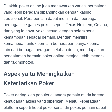
Di akhir, poker online juga menawarkan variasi permainan
yang lebih beragam dibandingkan dengan kasino
tradisional. Para pemain dapat memilih dari berbagai
berbagai tipe games poker, seperti Texas Hold’em, Omaha,
dan yang lainnya, yakni sesuai dengan selera serta
kemampuan sebagai pemain. Dengan memiliki
kemampuan untuk bermain berhadapan banyak pemain
lain dari berbagai beragam belahan dunia, mendapatkan
pengalaman bermain poker online menjadi lebih menarik
dan tak monoton.
Aspek yaitu Meningkatkan
Ketertarikan Poker
Poker daring kian populer di antara pemain muda karena
kemudahan akses yang diberikan. Melalui keberadaan
platform seperti hebat poker serta idn poker, pemain dapat