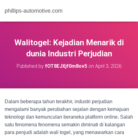
phillips-automotive.com
Walitogel: Kejadian Menarik di
dunia Industri Perjudian
Published by
fOT8EJXjf0m8ov5
on
April 3, 2026
Dalam beberapa tahun terakhir, industri perjudian
mengalami banyak perubahan sejalan dengan kemajuan
teknologi dan kemunculan beraneka platform online. Salah
satu fenomena fenomena semakin diminati di kalangan
para penjudi adalah wali togel, yang menawarkan cara