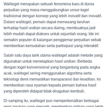
Walitogel merupakan sebuah fenomena baru di dunia
perjudian yang mana menggabungkan unsur togel
tradisional dengan konsep yang lebih inovatif dan inovatif.
Dalam walitogel, pemain dapat memasang taruhan
terhadap hasil undian secara daring, membuatnya jadi
lebih mudah dapat diakses untuk sejumlah orang. Ide ini
semakin populer di kalangan penggemar perjudian sebab
memberikan kemudahan serta partisipasi yang interaktif.
Salah satu daya tarik utama walitogel adalah metode yang
digunakan untuk menetapkan hasil undian. Berbeda
dengan togel konvensional yang bergantung pada angka
acak, walitogel sering menggunakan algoritma serta
teknologi demi memastikan transparansi dan keadilan. Ini
memberikan rasa nyaman kepada pemain bahwa hasil
yang diperoleh didapat tidak diragukan kembali.
Di samping itu, walitogel pun memperkenalkan berbagai
jenis taruhan yang menarik, memberikan pilihan yang lebih