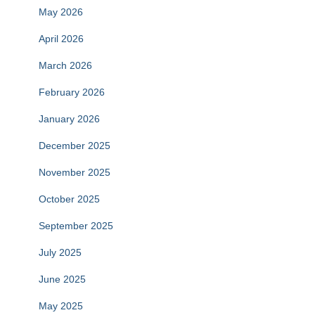
May 2026
April 2026
March 2026
February 2026
January 2026
December 2025
November 2025
October 2025
September 2025
July 2025
June 2025
May 2025