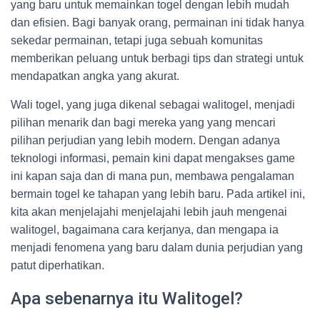
yang baru untuk memainkan togel dengan lebih mudah
dan efisien. Bagi banyak orang, permainan ini tidak hanya
sekedar permainan, tetapi juga sebuah komunitas
memberikan peluang untuk berbagi tips dan strategi untuk
mendapatkan angka yang akurat.
Wali togel, yang juga dikenal sebagai walitogel, menjadi
pilihan menarik dan bagi mereka yang yang mencari
pilihan perjudian yang lebih modern. Dengan adanya
teknologi informasi, pemain kini dapat mengakses game
ini kapan saja dan di mana pun, membawa pengalaman
bermain togel ke tahapan yang lebih baru. Pada artikel ini,
kita akan menjelajahi menjelajahi lebih jauh mengenai
walitogel, bagaimana cara kerjanya, dan mengapa ia
menjadi fenomena yang baru dalam dunia perjudian yang
patut diperhatikan.
Apa sebenarnya itu Walitogel?