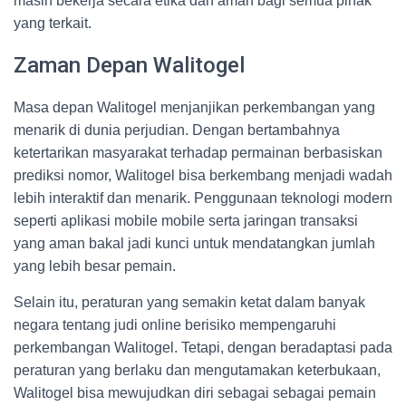
masih bekerja secara etika dan aman bagi semua pihak
yang terkait.
Zaman Depan Walitogel
Masa depan Walitogel menjanjikan perkembangan yang
menarik di dunia perjudian. Dengan bertambahnya
ketertarikan masyarakat terhadap permainan berbasiskan
prediksi nomor, Walitogel bisa berkembang menjadi wadah
lebih interaktif dan menarik. Penggunaan teknologi modern
seperti aplikasi mobile mobile serta jaringan transaksi
yang aman bakal jadi kunci untuk mendatangkan jumlah
yang lebih besar pemain.
Selain itu, peraturan yang semakin ketat dalam banyak
negara tentang judi online berisiko mempengaruhi
perkembangan Walitogel. Tetapi, dengan beradaptasi pada
peraturan yang berlaku dan mengutamakan keterbukaan,
Walitogel bisa mewujudkan diri sebagai sebagai pemain