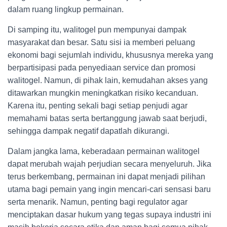
dalam ruang lingkup permainan.
Di samping itu, walitogel pun mempunyai dampak
masyarakat dan besar. Satu sisi ia memberi peluang
ekonomi bagi sejumlah individu, khususnya mereka yang
berpartisipasi pada penyediaan service dan promosi
walitogel. Namun, di pihak lain, kemudahan akses yang
ditawarkan mungkin meningkatkan risiko kecanduan.
Karena itu, penting sekali bagi setiap penjudi agar
memahami batas serta bertanggung jawab saat berjudi,
sehingga dampak negatif dapatlah dikurangi.
Dalam jangka lama, keberadaan permainan walitogel
dapat merubah wajah perjudian secara menyeluruh. Jika
terus berkembang, permainan ini dapat menjadi pilihan
utama bagi pemain yang ingin mencari-cari sensasi baru
serta menarik. Namun, penting bagi regulator agar
menciptakan dasar hukum yang tegas supaya industri ini