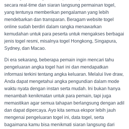
secara real-time dan siaran langsung permainan togel,
yang tentunya memberikan pengalaman yang lebih
mendebarkan dan transparan. Beragam website togel
online sudah berdiri dalam rangka menawarkan
kemudahan untuk para peserta untuk mengakses berbagai
jenis togel resmi, misalnya togel Hongkong, Singapura,
Sydney, dan Macao.
Di era sekarang, beberapa pemain ingin mencari tahu
pengeluaran angka togel hari ini dan mendapatkan
informasi terkini tentang angka keluaran. Melalui live draw,
Anda dapat mengetahui angka pengundian dalam mode
waktu nyata dengan instan serta mudah. Ini bukan hanya
menambah kenikmatan untuk para pemain, tapi juga
memastikan agar semua tahapan berlangsung dengan adil
dan dapat dipercaya. Ayo kita semua ekspor lebih jauh
mengenai pengeluaran togel ini, data togel, serta
bagaimana kamu bisa menikmati siaran langsung dari