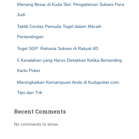
Menang Besar di Kuda Slot: Pengalaman Sukses Para
Judi
Taktik Cerdas Pemuda Togel dalam Meraih
Pertandingan
Togel SGP: Rahasia Sukses di Rakyat 4D
5 Kesalahan yang Harus Dielakkan Ketika Bertanding
Kartu Poker
Meningkatkan Kemampuan Anda di Kudapoker.com:
Tips dan Trik
Recent Comments
No comments to show.