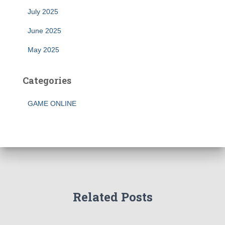
July 2025
June 2025
May 2025
Categories
GAME ONLINE
Related Posts