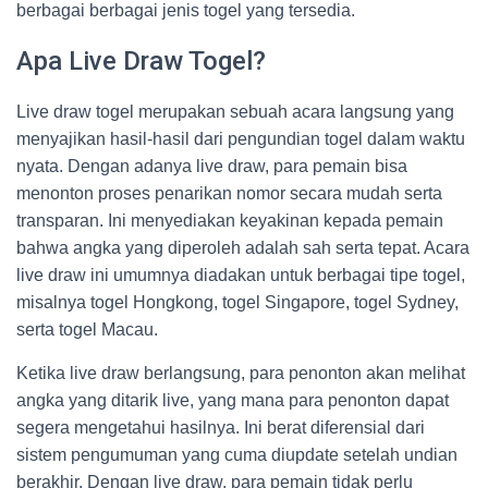
berbagai berbagai jenis togel yang tersedia.
Apa Live Draw Togel?
Live draw togel merupakan sebuah acara langsung yang
menyajikan hasil-hasil dari pengundian togel dalam waktu
nyata. Dengan adanya live draw, para pemain bisa
menonton proses penarikan nomor secara mudah serta
transparan. Ini menyediakan keyakinan kepada pemain
bahwa angka yang diperoleh adalah sah serta tepat. Acara
live draw ini umumnya diadakan untuk berbagai tipe togel,
misalnya togel Hongkong, togel Singapore, togel Sydney,
serta togel Macau.
Ketika live draw berlangsung, para penonton akan melihat
angka yang ditarik live, yang mana para penonton dapat
segera mengetahui hasilnya. Ini berat diferensial dari
sistem pengumuman yang cuma diupdate setelah undian
berakhir. Dengan live draw, para pemain tidak perlu