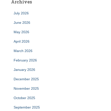
Archives
July 2026
June 2026
May 2026
April 2026
March 2026
February 2026
January 2026
December 2025
November 2025
October 2025
September 2025