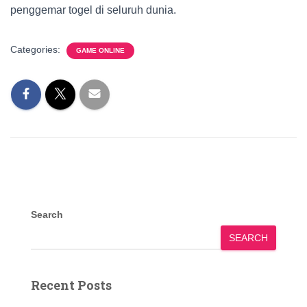
penggemar togel di seluruh dunia.
Categories:
GAME ONLINE
Search
SEARCH
Recent Posts