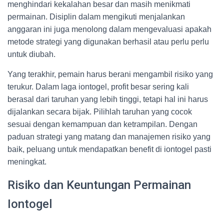
menghindari kekalahan besar dan masih menikmati
permainan. Disiplin dalam mengikuti menjalankan
anggaran ini juga menolong dalam mengevaluasi apakah
metode strategi yang digunakan berhasil atau perlu perlu
untuk diubah.
Yang terakhir, pemain harus berani mengambil risiko yang
terukur. Dalam laga iontogel, profit besar sering kali
berasal dari taruhan yang lebih tinggi, tetapi hal ini harus
dijalankan secara bijak. Pilihlah taruhan yang cocok
sesuai dengan kemampuan dan ketrampilan. Dengan
paduan strategi yang matang dan manajemen risiko yang
baik, peluang untuk mendapatkan benefit di iontogel pasti
meningkat.
Risiko dan Keuntungan Permainan
Iontogel