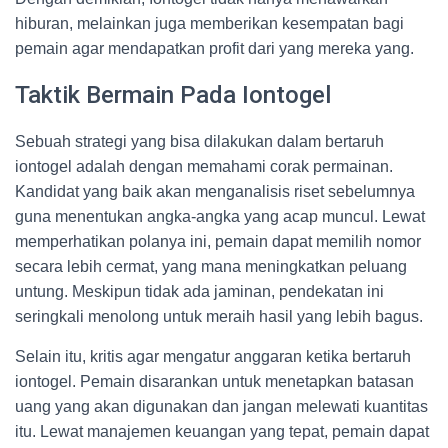
hiburan, melainkan juga memberikan kesempatan bagi
pemain agar mendapatkan profit dari yang mereka yang.
Taktik Bermain Pada Iontogel
Sebuah strategi yang bisa dilakukan dalam bertaruh
iontogel adalah dengan memahami corak permainan.
Kandidat yang baik akan menganalisis riset sebelumnya
guna menentukan angka-angka yang acap muncul. Lewat
memperhatikan polanya ini, pemain dapat memilih nomor
secara lebih cermat, yang mana meningkatkan peluang
untung. Meskipun tidak ada jaminan, pendekatan ini
seringkali menolong untuk meraih hasil yang lebih bagus.
Selain itu, kritis agar mengatur anggaran ketika bertaruh
iontogel. Pemain disarankan untuk menetapkan batasan
uang yang akan digunakan dan jangan melewati kuantitas
itu. Lewat manajemen keuangan yang tepat, pemain dapat