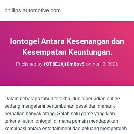
phillips-automotive.com
Iontogel Antara Kesenangan dan
Kesempatan Keuntungan.
Published by
fOT8EJXjf0m8ov5
on
April 3, 2026
Dalam beberapa tahun terakhir, dunia perjudian online
sedang mengalami pertumbuhan pesat dan menarik
perhatian banyak orang. Salah satu game yang kian
terkenal ialah Iontogel, di mana pemain mendapatkan
kombinasi antara entertainment dan peluang memperoleh