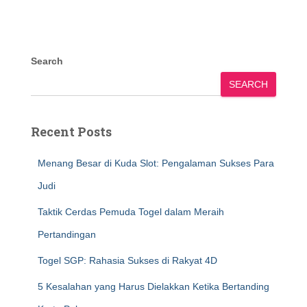
Search
SEARCH
Recent Posts
Menang Besar di Kuda Slot: Pengalaman Sukses Para
Judi
Taktik Cerdas Pemuda Togel dalam Meraih
Pertandingan
Togel SGP: Rahasia Sukses di Rakyat 4D
5 Kesalahan yang Harus Dielakkan Ketika Bertanding