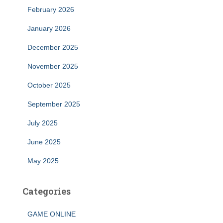
February 2026
January 2026
December 2025
November 2025
October 2025
September 2025
July 2025
June 2025
May 2025
Categories
GAME ONLINE