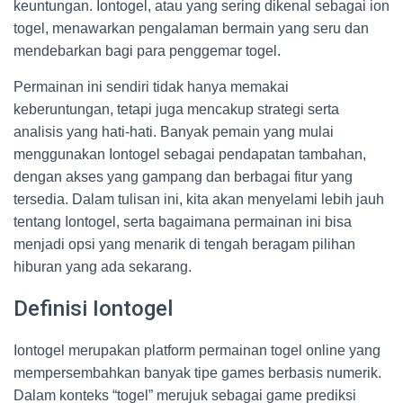
keuntungan. Iontogel, atau yang sering dikenal sebagai ion
togel, menawarkan pengalaman bermain yang seru dan
mendebarkan bagi para penggemar togel.
Permainan ini sendiri tidak hanya memakai
keberuntungan, tetapi juga mencakup strategi serta
analisis yang hati-hati. Banyak pemain yang mulai
menggunakan Iontogel sebagai pendapatan tambahan,
dengan akses yang gampang dan berbagai fitur yang
tersedia. Dalam tulisan ini, kita akan menyelami lebih jauh
tentang Iontogel, serta bagaimana permainan ini bisa
menjadi opsi yang menarik di tengah beragam pilihan
hiburan yang ada sekarang.
Definisi Iontogel
Iontogel merupakan platform permainan togel online yang
mempersembahkan banyak tipe games berbasis numerik.
Dalam konteks “togel” merujuk sebagai game prediksi