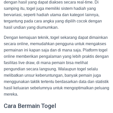
dengan hasil yang dapat diakses secara real-time. Di
samping itu, togel juga memiliki sistem hadiah yang
bervariasi, seperti hadiah utama dan kategori lainnya,
tergantung pada cara angka yang dipilih cocok dengan
hasil undian yang diumumkan.
Dengan kemajuan teknik, togel sekarang dapat dimainkan
secara online, memudahkan pengguna untuk mengakses
permainan ini kapan saja dan di mana saja. Platform togel
online memberikan pengalaman yang lebih praktis dengan
fasilitas live draw, di mana pemain bisa melihat
pengundian secara langsung. Walaupun togel selalu
melibatkan unsur keberuntungan, banyak pemain juga
menggunakan taktik tertentu berdasarkan data dan statistik
hasil keluaran sebelumnya untuk mengoptimalkan peluang
mereka.
Cara Bermain Togel