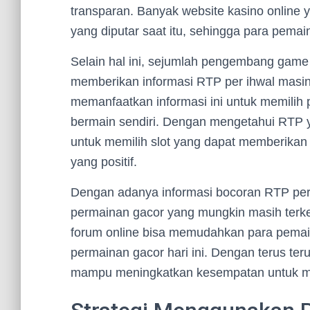
transparan. Banyak website kasino online 
yang diputar saat itu, sehingga para pemai
Selain hal ini, sejumlah pengembang game 
memberikan informasi RTP per ihwal masi
memanfaatkan informasi ini untuk memilih 
bermain sendiri. Dengan mengetahui RTP ya
untuk memilih slot yang dapat memberikan
yang positif.
Dengan adanya informasi bocoran RTP per
permainan gacor yang mungkin masih terke
forum online bisa memudahkan para pemai
permainan gacor hari ini. Dengan terus t
mampu meningkatkan kesempatan untuk men