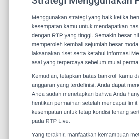
Strategi Menggunakan P
Menggunakan strategi yang baik ketika b
kesempatan kamu untuk mendapatkan hasil 
dengan RTP yang tinggi. Semakin besar ni
memperoleh kembali sejumlah besar modal
laksanakan riset serta ketahui informasi M
asal yang terpercaya sebelum mulai perma
Kemudian, tetapkan batas bankroll kamu da
anggaran yang terdefinisi, Anda dapat menc
Anda sudah menetapkan bahwa Anda hanya 
hentikan permainan setelah mencapai limit 
kesempatan untuk tetap kondisi tenang ser
pada RTP Live.
Yang terakhir, manfaatkan kemampuan met