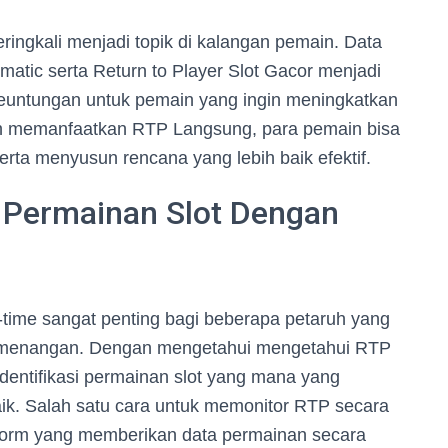
eringkali menjadi topik di kalangan pemain. Data
matic serta Return to Player Slot Gacor menjadi
keuntungan untuk pemain yang ingin meningkatkan
n memanfaatkan RTP Langsung, para pemain bisa
ta menyusun rencana yang lebih baik efektif.
 Permainan Slot Dengan
time sangat penting bagi beberapa petaruh yang
menangan. Dengan mengetahui mengetahui RTP
identifikasi permainan slot yang mana yang
k. Salah satu cara untuk memonitor RTP secara
form yang memberikan data permainan secara