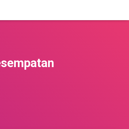
esempatan