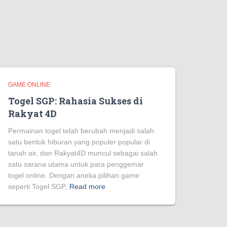
GAME ONLINE
Togel SGP: Rahasia Sukses di
Rakyat 4D
Permainan togel telah berubah menjadi salah
satu bentuk hiburan yang populer popular di
tanah air, dan Rakyat4D muncul sebagai salah
satu sarana utama untuk para penggemar
togel online. Dengan aneka pilihan game
seperti Togel SGP,
Read more