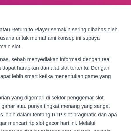
 atau Return to Player semakin sering dibahas oleh
rusaha untuk memahami konsep ini supaya
ain slot.
anas, sebab menyediakan informasi dengan real-
dapat harapkan dari alat slot tertentu. Dengan
pat lebih smart ketika menentukan game yang
rian yang digemari di sektor penggemar slot.
 gahar atau punya tingkat menang yang sangat
pas lebih dalam tentang RTP slot pragmatic dan apa
ar mencari rtp slot gacor hari ini. Melalui