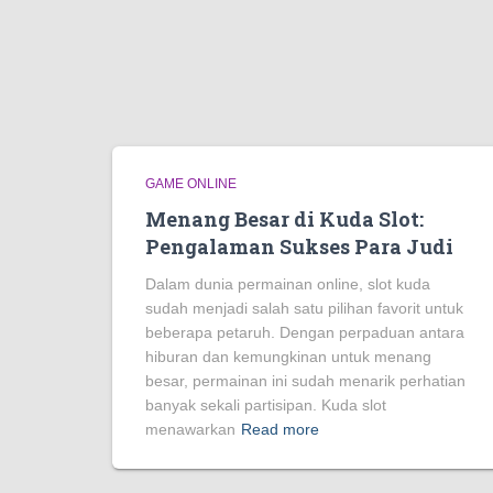
GAME ONLINE
Menang Besar di Kuda Slot:
Pengalaman Sukses Para Judi
Dalam dunia permainan online, slot kuda
sudah menjadi salah satu pilihan favorit untuk
beberapa petaruh. Dengan perpaduan antara
hiburan dan kemungkinan untuk menang
besar, permainan ini sudah menarik perhatian
banyak sekali partisipan. Kuda slot
menawarkan
Read more