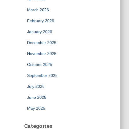
March 2026
February 2026
January 2026
December 2025
November 2025
October 2025
September 2025
July 2025
June 2025
May 2025
Categories