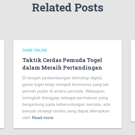
Related Posts
GAME ONLINE
Taktik Cerdas Pemuda Togel
dalam Meraih Pertandingan
Di tengah perkembangan teknologi digital,
game togel tetap menjadi fenomena yang tak
pernah pudar di antara pemuda. Walaupun
seringkali dianggap sebagai permainan yang
bergantung pada keberuntungan semata, ada
banyak strategi cerdas yang dapat diterapkan
oleh
Read more