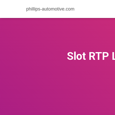
phillips-automotive.com
Slot RTP