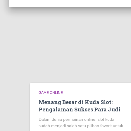
GAME ONLINE
Menang Besar di Kuda Slot:
Pengalaman Sukses Para Judi
Dalam dunia permainan online, slot kuda
sudah menjadi salah satu pilihan favorit untuk