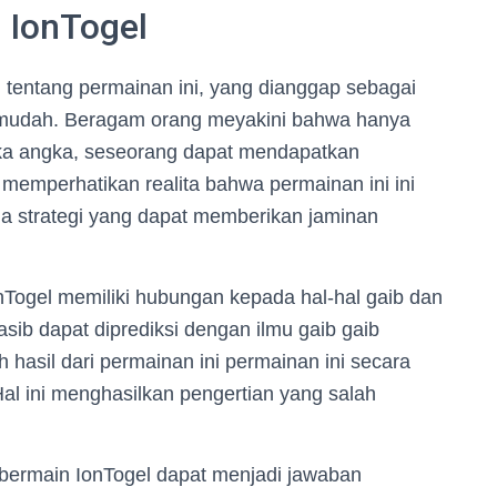
 IonTogel
 tentang permainan ini, yang dianggap sebagai
 mudah. Beragam orang meyakini bahwa hanya
a angka, seseorang dapat mendapatkan
memperhatikan realita bahwa permainan ini ini
ada strategi yang dapat memberikan jaminan
nTogel memiliki hubungan kepada hal-hal gaib dan
sib dapat diprediksi dengan ilmu gaib gaib
 hasil dari permainan ini permainan ini secara
 Hal ini menghasilkan pengertian yang salah
 bermain IonTogel dapat menjadi jawaban