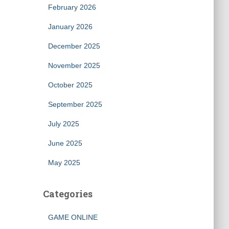
February 2026
January 2026
December 2025
November 2025
October 2025
September 2025
July 2025
June 2025
May 2025
Categories
GAME ONLINE