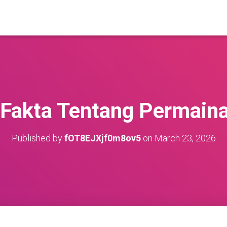
 Fakta Tentang Permaina
Published by
fOT8EJXjf0m8ov5
on
March 23, 2026