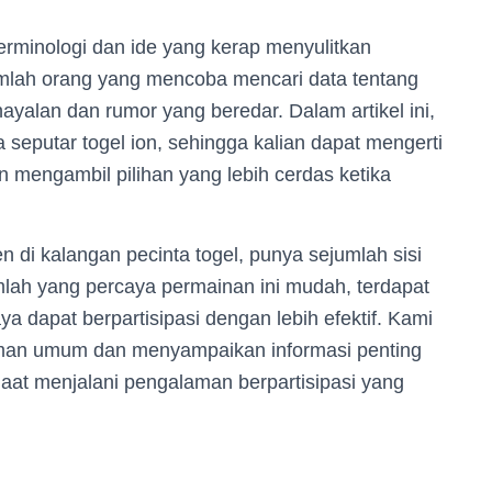
terminologi dan ide yang kerap menyulitkan
jumlah orang yang mencoba mencari data tentang
 khayalan dan rumor yang beredar. Dalam artikel ini,
a seputar togel ion, sehingga kalian dapat mengerti
n mengambil pilihan yang lebih cerdas ketika
n di kalangan pecinta togel, punya sejumlah sisi
umlah yang percaya permainan ini mudah, terdapat
a dapat berpartisipasi dengan lebih efektif. Kami
man umum dan menyampaikan informasi penting
aat menjalani pengalaman berpartisipasi yang