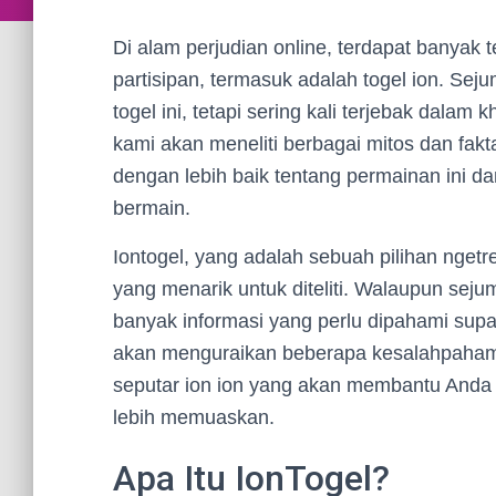
Di alam perjudian online, terdapat banyak 
partisipan, termasuk adalah togel ion. Se
togel ini, tetapi sering kali terjebak dalam
kami akan meneliti berbagai mitos dan fakt
dengan lebih baik tentang permainan ini da
bermain.
Iontogel, yang adalah sebuah pilihan ngetre
yang menarik untuk diteliti. Walaupun sej
banyak informasi yang perlu dipahami supay
akan menguraikan beberapa kesalahpaha
seputar ion ion yang akan membantu Anda 
lebih memuaskan.
Apa Itu IonTogel?