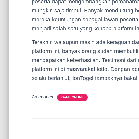
peserta dapat mengembangkan pemahaman
mungkin saja timbul. Banyak mendukung b
mereka keuntungan sebagai lawan peserta 
menjadi salah satu yang kenapa platform in
Terakhir, walaupun masih ada keraguan dar
platform ini, banyak orang sudah membukt
mendapatkan keberhasilan. Testimoni da
platform ini di masyarakat lotto. Dengan 
selalu berlanjut, IonTogel tampaknya bakal 
Categories:
GAME ONLINE