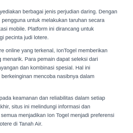
ediakan berbagai jenis perjudian daring. Dengan
 pengguna untuk melakukan taruhan secara
asi mobile. Platform ini dirancang untuk
ecinta judi lotere.
ere online yang terkenal, IonTogel memberikan
g menarik. Para pemain dapat seleksi dari
ayangan dan kombinasi spesial. Hal ini
g berkeinginan mencoba nasibnya dalam
pada keamanan dan reliabilitas dalam setiap
ir, situs ini melindungi informasi dan
i semua menjadikan Ion Togel menjadi preferensi
otere di Tanah Air.