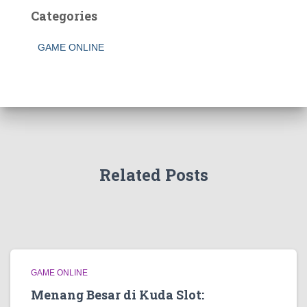
Categories
GAME ONLINE
Related Posts
GAME ONLINE
Menang Besar di Kuda Slot: