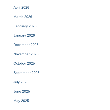
April 2026
March 2026
February 2026
January 2026
December 2025
November 2025
October 2025
September 2025
July 2025
June 2025
May 2025