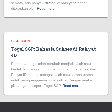
semata, ada banyak strategi cerdas yang dapat
diterapkan oleh
Read more
GAME ONLINE
Togel SGP: Rahasia Sukses di Rakyat
4D
Permainan togel telah berubah menjadi salah satu
bentuk hiburan yang populer popular di tanah air, dan
Rakyat4D muncul sebagai salah satu sarana utama
untuk para penggemar togel online. Dengan aneka
pilihan game seperti Togel SGP,
Read more