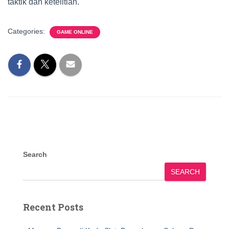
taktik dan ketelitian.
Categories:
GAME ONLINE
Search
SEARCH
Recent Posts