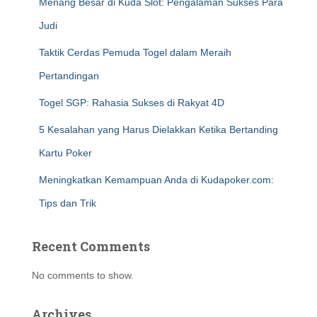
Menang Besar di Kuda Slot: Pengalaman Sukses Para
Judi
Taktik Cerdas Pemuda Togel dalam Meraih
Pertandingan
Togel SGP: Rahasia Sukses di Rakyat 4D
5 Kesalahan yang Harus Dielakkan Ketika Bertanding
Kartu Poker
Meningkatkan Kemampuan Anda di Kudapoker.com:
Tips dan Trik
Recent Comments
No comments to show.
Archives