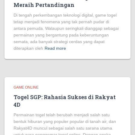
Meraih Pertandingan
Di tengah perkembangan teknologi digital, game togel
tetap menjadi fenomena yang tak pernah pudar di
antara pemuda. Walaupun seringkali dianggap sebagai
permainan yang bergantung pada keberuntungan
semata, ada banyak strategi cerdas yang dapat
diterapkan oleh
Read more
GAME ONLINE
Togel SGP: Rahasia Sukses di Rakyat
4D
Permainan togel telah berubah menjadi salah satu
bentuk hiburan yang populer popular di tanah air, dan
Rakyat4D muncul sebagai salah satu sarana utama
untuk para penggemar togel online. Dengan aneka