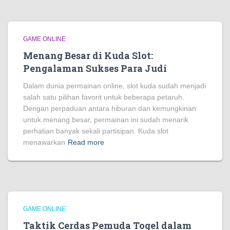
GAME ONLINE
Menang Besar di Kuda Slot:
Pengalaman Sukses Para Judi
Dalam dunia permainan online, slot kuda sudah menjadi
salah satu pilihan favorit untuk beberapa petaruh.
Dengan perpaduan antara hiburan dan kemungkinan
untuk menang besar, permainan ini sudah menarik
perhatian banyak sekali partisipan. Kuda slot
menawarkan
Read more
GAME ONLINE
Taktik Cerdas Pemuda Togel dalam