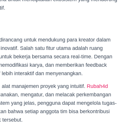
if.
 dirancang untuk mendukung para kreator dalam
novatif. Salah satu fitur utama adalah ruang
ntuk bekerja bersama secara real-time. Dengan
, memodifikasi karya, dan memberikan feedback
 lebih interaktif dan menyenangkan.
 alat manajemen proyek yang intuitif.
Rubah4d
ncanakan, mengatur, dan melacak perkembangan
stem yang jelas, pengguna dapat mengelola tugas-
n bahwa setiap anggota tim bisa berkontribusi
 tersebut.