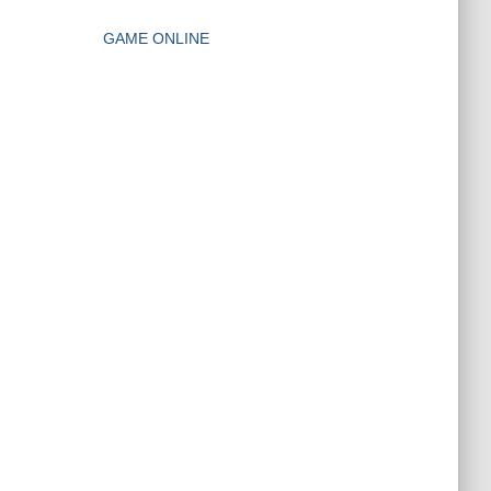
GAME ONLINE