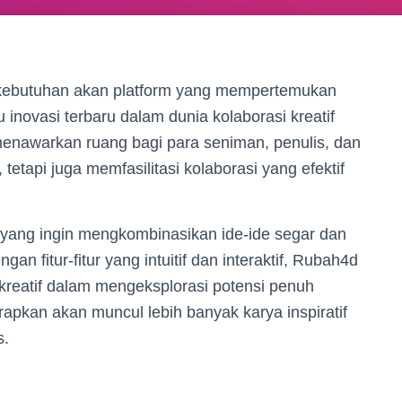
, kebutuhan akan platform yang mempertemukan
inovasi terbaru dalam dunia kolaborasi kreatif
menawarkan ruang bagi para seniman, penulis, dan
etapi juga memfasilitasi kolaborasi yang efektif
 yang ingin mengkombinasikan ide-ide segar dan
n fitur-fitur yang intuitif dan interaktif, Rubah4d
reatif dalam mengeksplorasi potensi penuh
rapkan akan muncul lebih banyak karya inspiratif
s.