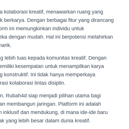
 kolaborasi kreatif, menawarkan ruang yang
uk berkarya. Dengan berbagai fitur yang dirancang
orm ini memungkinkan individu untuk
ka dengan mudah. Hal ini berpotensi melahirkan
arik.
 lebih luas kepada komunitas kreatif. Dengan
memiliki kesempatan untuk menampilkan karya
konstruktif. Ini tidak hanya memperkaya
si kolaborasi lintas disiplin.
, Rubah4d siap menjadi pilihan utama bagi
dan membangun jaringan. Platform ini adalah
h inklusif dan mendukung, di mana ide-ide baru
yang lebih besar dalam dunia kreatif.