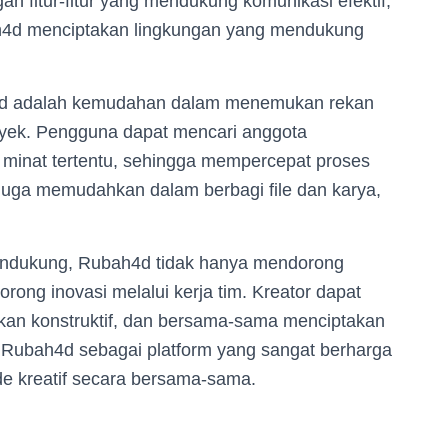
n fitur-fitur yang mendukung komunikasi efektif,
bah4d menciptakan lingkungan yang mendukung
ah4d adalah kemudahan dalam menemukan rekan
royek. Pengguna dapat mencari anggota
 minat tertentu, sehingga mempercepat proses
i juga memudahkan dalam berbagi file dan karya,
mendukung, Rubah4d tidak hanya mendorong
orong inovasi melalui kerja tim. Kreator dapat
kan konstruktif, dan bersama-sama menciptakan
n Rubah4d sebagai platform yang sangat berharga
e kreatif secara bersama-sama.