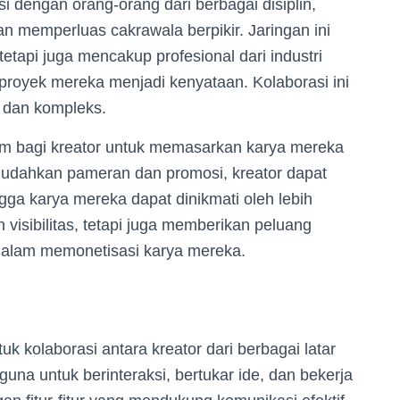
i dengan orang-orang dari berbagai disiplin,
 memperluas cakrawala berpikir. Jaringan ini
etapi juga mencakup profesional dari industri
royek mereka menjadi kenyataan. Kolaborasi ini
a dan kompleks.
rm bagi kreator untuk memasarkan karya mereka
emudahkan pameran dan promosi, kreator dapat
gga karya mereka dapat dinikmati oleh lebih
 visibilitas, tetapi juga memberikan peluang
r dalam memonetisasi karya mereka.
 kolaborasi antara kreator dari berbagai latar
na untuk berinteraksi, bertukar ide, dan bekerja