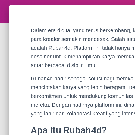
Dalam era digital yang terus berkembang
para kreator semakin mendesak. Salah satu 
adalah Rubah4d. Platform ini tidak hanya 
desainer untuk menampilkan karya mereka, t
antar berbagai disiplin ilmu.
Rubah4d hadir sebagai solusi bagi mereka
menciptakan karya yang lebih beragam. Denga
berkomitmen untuk mendukung komunitas k
mereka. Dengan hadirnya platform ini, diha
yang lahir dari kolaborasi kreatif yang inten
Apa itu Rubah4d?