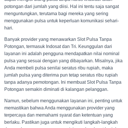
potongan dari jumlah yang diisi. Hal ini tentu saja sangat
menguntungkan, terutama bagi mereka yang sering
menggunakan pulsa untuk keperluan komunikasi sehari-
hari.
Banyak provider yang menawarkan Slot Pulsa Tanpa
Potongan, termasuk Indosat dan Tri. Keunggulan dari
layanan ini adalah pengguna mendapatkan nilai nominal
pulsa yang sesuai dengan yang dibayarkan. Misalnya, jika
Anda membeli pulsa senilai seratus ribu rupiah, maka
jumlah pulsa yang diterima pun tetap seratus ribu rupiah
tanpa adanya pemotongan. Ini membuat Slot Pulsa Tanpa
Potongan semakin diminati di kalangan pelanggan.
Namun, sebelum menggunakan layanan ini, penting untuk
memastikan bahwa Anda menggunakan provider yang
terpercaya dan memahami syarat dan ketentuan yang
berlaku. Pastikan juga untuk mengikuti langkah-langkah