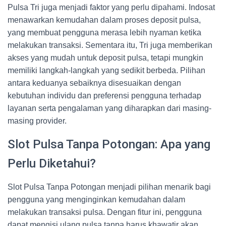
Pulsa Tri juga menjadi faktor yang perlu dipahami. Indosat
menawarkan kemudahan dalam proses deposit pulsa,
yang membuat pengguna merasa lebih nyaman ketika
melakukan transaksi. Sementara itu, Tri juga memberikan
akses yang mudah untuk deposit pulsa, tetapi mungkin
memiliki langkah-langkah yang sedikit berbeda. Pilihan
antara keduanya sebaiknya disesuaikan dengan
kebutuhan individu dan preferensi pengguna terhadap
layanan serta pengalaman yang diharapkan dari masing-
masing provider.
Slot Pulsa Tanpa Potongan: Apa yang
Perlu Diketahui?
Slot Pulsa Tanpa Potongan menjadi pilihan menarik bagi
pengguna yang menginginkan kemudahan dalam
melakukan transaksi pulsa. Dengan fitur ini, pengguna
dapat mengisi ulang pulsa tanpa harus khawatir akan