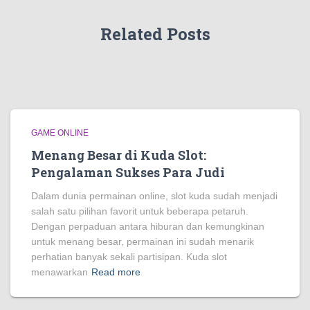
Related Posts
GAME ONLINE
Menang Besar di Kuda Slot:
Pengalaman Sukses Para Judi
Dalam dunia permainan online, slot kuda sudah menjadi
salah satu pilihan favorit untuk beberapa petaruh.
Dengan perpaduan antara hiburan dan kemungkinan
untuk menang besar, permainan ini sudah menarik
perhatian banyak sekali partisipan. Kuda slot
menawarkan
Read more