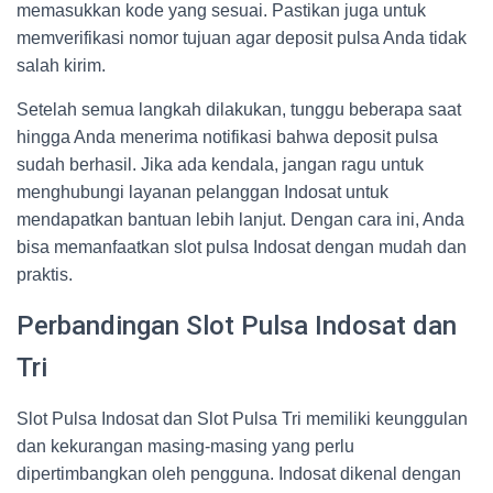
memasukkan kode yang sesuai. Pastikan juga untuk
memverifikasi nomor tujuan agar deposit pulsa Anda tidak
salah kirim.
Setelah semua langkah dilakukan, tunggu beberapa saat
hingga Anda menerima notifikasi bahwa deposit pulsa
sudah berhasil. Jika ada kendala, jangan ragu untuk
menghubungi layanan pelanggan Indosat untuk
mendapatkan bantuan lebih lanjut. Dengan cara ini, Anda
bisa memanfaatkan slot pulsa Indosat dengan mudah dan
praktis.
Perbandingan Slot Pulsa Indosat dan
Tri
Slot Pulsa Indosat dan Slot Pulsa Tri memiliki keunggulan
dan kekurangan masing-masing yang perlu
dipertimbangkan oleh pengguna. Indosat dikenal dengan