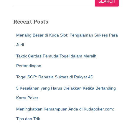
SEARCH
Recent Posts
Menang Besar di Kuda Slot: Pengalaman Sukses Para
Judi
Taktik Cerdas Pemuda Togel dalam Meraih
Pertandingan
Togel SGP: Rahasia Sukses di Rakyat 4D
5 Kesalahan yang Harus Dielakkan Ketika Bertanding
Kartu Poker
Meningkatkan Kemampuan Anda di Kudapoker.com:
Tips dan Trik