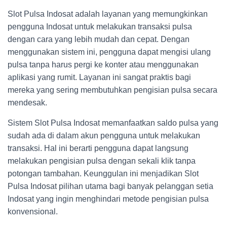
Slot Pulsa Indosat adalah layanan yang memungkinkan
pengguna Indosat untuk melakukan transaksi pulsa
dengan cara yang lebih mudah dan cepat. Dengan
menggunakan sistem ini, pengguna dapat mengisi ulang
pulsa tanpa harus pergi ke konter atau menggunakan
aplikasi yang rumit. Layanan ini sangat praktis bagi
mereka yang sering membutuhkan pengisian pulsa secara
mendesak.
Sistem Slot Pulsa Indosat memanfaatkan saldo pulsa yang
sudah ada di dalam akun pengguna untuk melakukan
transaksi. Hal ini berarti pengguna dapat langsung
melakukan pengisian pulsa dengan sekali klik tanpa
potongan tambahan. Keunggulan ini menjadikan Slot
Pulsa Indosat pilihan utama bagi banyak pelanggan setia
Indosat yang ingin menghindari metode pengisian pulsa
konvensional.