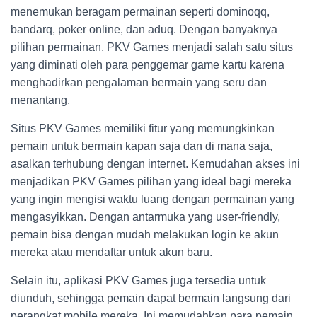
menemukan beragam permainan seperti dominoqq,
bandarq, poker online, dan aduq. Dengan banyaknya
pilihan permainan, PKV Games menjadi salah satu situs
yang diminati oleh para penggemar game kartu karena
menghadirkan pengalaman bermain yang seru dan
menantang.
Situs PKV Games memiliki fitur yang memungkinkan
pemain untuk bermain kapan saja dan di mana saja,
asalkan terhubung dengan internet. Kemudahan akses ini
menjadikan PKV Games pilihan yang ideal bagi mereka
yang ingin mengisi waktu luang dengan permainan yang
mengasyikkan. Dengan antarmuka yang user-friendly,
pemain bisa dengan mudah melakukan login ke akun
mereka atau mendaftar untuk akun baru.
Selain itu, aplikasi PKV Games juga tersedia untuk
diunduh, sehingga pemain dapat bermain langsung dari
perangkat mobile mereka. Ini memudahkan para pemain