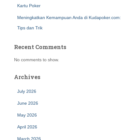
Kartu Poker
Meningkatkan Kemampuan Anda di Kudapoker.com:
Tips dan Trik
Recent Comments
No comments to show.
Archives
July 2026
June 2026
May 2026
April 2026
March 2026