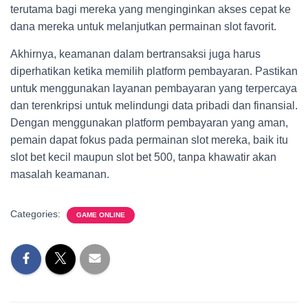
terutama bagi mereka yang menginginkan akses cepat ke
dana mereka untuk melanjutkan permainan slot favorit.
Akhirnya, keamanan dalam bertransaksi juga harus
diperhatikan ketika memilih platform pembayaran. Pastikan
untuk menggunakan layanan pembayaran yang terpercaya
dan terenkripsi untuk melindungi data pribadi dan finansial.
Dengan menggunakan platform pembayaran yang aman,
pemain dapat fokus pada permainan slot mereka, baik itu
slot bet kecil maupun slot bet 500, tanpa khawatir akan
masalah keamanan.
Categories:
GAME ONLINE