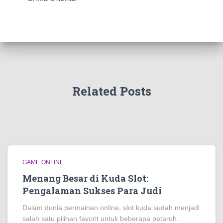
Related Posts
GAME ONLINE
Menang Besar di Kuda Slot:
Pengalaman Sukses Para Judi
Dalam dunia permainan online, slot kuda sudah menjadi
salah satu pilihan favorit untuk beberapa petaruh.