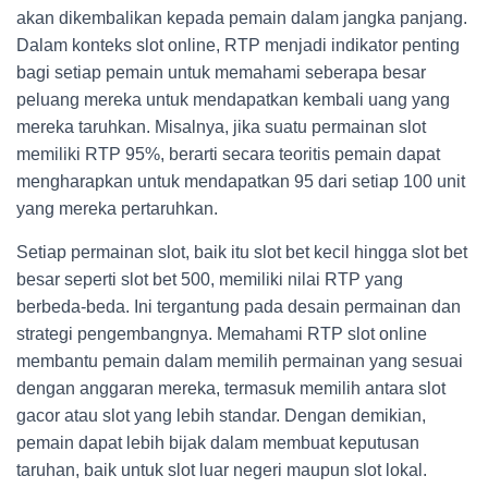
akan dikembalikan kepada pemain dalam jangka panjang.
Dalam konteks slot online, RTP menjadi indikator penting
bagi setiap pemain untuk memahami seberapa besar
peluang mereka untuk mendapatkan kembali uang yang
mereka taruhkan. Misalnya, jika suatu permainan slot
memiliki RTP 95%, berarti secara teoritis pemain dapat
mengharapkan untuk mendapatkan 95 dari setiap 100 unit
yang mereka pertaruhkan.
Setiap permainan slot, baik itu slot bet kecil hingga slot bet
besar seperti slot bet 500, memiliki nilai RTP yang
berbeda-beda. Ini tergantung pada desain permainan dan
strategi pengembangnya. Memahami RTP slot online
membantu pemain dalam memilih permainan yang sesuai
dengan anggaran mereka, termasuk memilih antara slot
gacor atau slot yang lebih standar. Dengan demikian,
pemain dapat lebih bijak dalam membuat keputusan
taruhan, baik untuk slot luar negeri maupun slot lokal.