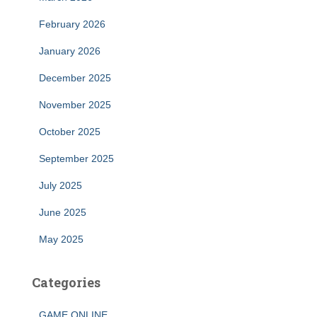
February 2026
January 2026
December 2025
November 2025
October 2025
September 2025
July 2025
June 2025
May 2025
Categories
GAME ONLINE