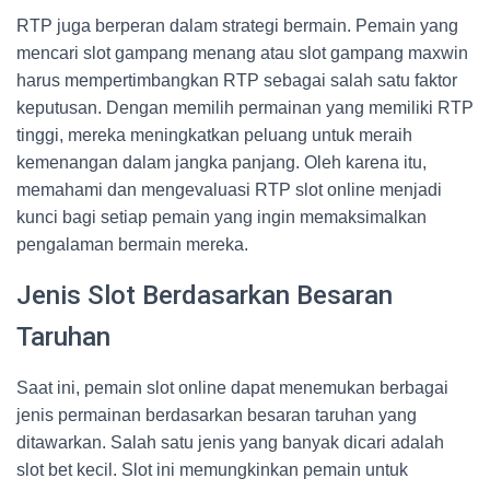
RTP juga berperan dalam strategi bermain. Pemain yang
mencari slot gampang menang atau slot gampang maxwin
harus mempertimbangkan RTP sebagai salah satu faktor
keputusan. Dengan memilih permainan yang memiliki RTP
tinggi, mereka meningkatkan peluang untuk meraih
kemenangan dalam jangka panjang. Oleh karena itu,
memahami dan mengevaluasi RTP slot online menjadi
kunci bagi setiap pemain yang ingin memaksimalkan
pengalaman bermain mereka.
Jenis Slot Berdasarkan Besaran
Taruhan
Saat ini, pemain slot online dapat menemukan berbagai
jenis permainan berdasarkan besaran taruhan yang
ditawarkan. Salah satu jenis yang banyak dicari adalah
slot bet kecil. Slot ini memungkinkan pemain untuk