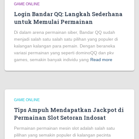
GAME ONLINE
Login Bandar QQ: Langkah Sederhana
untuk Memulai Permainan
Di dalam arena permainan siber, Bandar QQ sudah
menjadi salah satu salah satu pilihan yang populer di
kalangan kalangan para pemain. Dengan beraneka
variasi permainan yang seperti dominoQQ dan pkv
games, semakin banyak individu yang
Read more
GAME ONLINE
Tips Ampuh Mendapatkan Jackpot di
Permainan Slot Setoran Indosat
Permainan permainan mesin slot adalah salah satu
pilihan yang semakin populer di kalangan pecinta