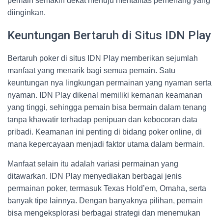
pemain semakin dekat menuju mentalitas pemenang yang
diinginkan.
Keuntungan Bertaruh di Situs IDN Play
Bertaruh poker di situs IDN Play memberikan sejumlah
manfaat yang menarik bagi semua pemain. Satu
keuntungan nya lingkungan permainan yang nyaman serta
nyaman. IDN Play dikenal memiliki kemanan keamanan
yang tinggi, sehingga pemain bisa bermain dalam tenang
tanpa khawatir terhadap penipuan dan kebocoran data
pribadi. Keamanan ini penting di bidang poker online, di
mana kepercayaan menjadi faktor utama dalam bermain.
Manfaat selain itu adalah variasi permainan yang
ditawarkan. IDN Play menyediakan berbagai jenis
permainan poker, termasuk Texas Hold’em, Omaha, serta
banyak tipe lainnya. Dengan banyaknya pilihan, pemain
bisa mengeksplorasi berbagai strategi dan menemukan