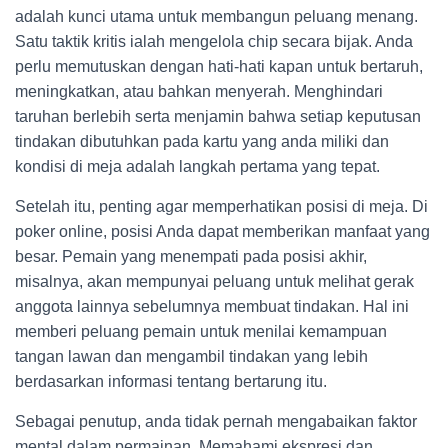
adalah kunci utama untuk membangun peluang menang.
Satu taktik kritis ialah mengelola chip secara bijak. Anda
perlu memutuskan dengan hati-hati kapan untuk bertaruh,
meningkatkan, atau bahkan menyerah. Menghindari
taruhan berlebih serta menjamin bahwa setiap keputusan
tindakan dibutuhkan pada kartu yang anda miliki dan
kondisi di meja adalah langkah pertama yang tepat.
Setelah itu, penting agar memperhatikan posisi di meja. Di
poker online, posisi Anda dapat memberikan manfaat yang
besar. Pemain yang menempati pada posisi akhir,
misalnya, akan mempunyai peluang untuk melihat gerak
anggota lainnya sebelumnya membuat tindakan. Hal ini
memberi peluang pemain untuk menilai kemampuan
tangan lawan dan mengambil tindakan yang lebih
berdasarkan informasi tentang bertarung itu.
Sebagai penutup, anda tidak pernah mengabaikan faktor
mental dalam permainan. Memahami ekspresi dan