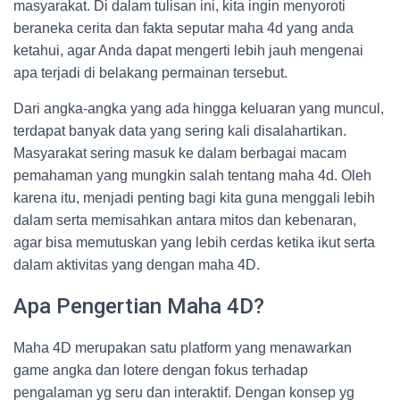
masyarakat. Di dalam tulisan ini, kita ingin menyoroti
beraneka cerita dan fakta seputar maha 4d yang anda
ketahui, agar Anda dapat mengerti lebih jauh mengenai
apa terjadi di belakang permainan tersebut.
Dari angka-angka yang ada hingga keluaran yang muncul,
terdapat banyak data yang sering kali disalahartikan.
Masyarakat sering masuk ke dalam berbagai macam
pemahaman yang mungkin salah tentang maha 4d. Oleh
karena itu, menjadi penting bagi kita guna menggali lebih
dalam serta memisahkan antara mitos dan kebenaran,
agar bisa memutuskan yang lebih cerdas ketika ikut serta
dalam aktivitas yang dengan maha 4D.
Apa Pengertian Maha 4D?
Maha 4D merupakan satu platform yang menawarkan
game angka dan lotere dengan fokus terhadap
pengalaman yg seru dan interaktif. Dengan konsep yg