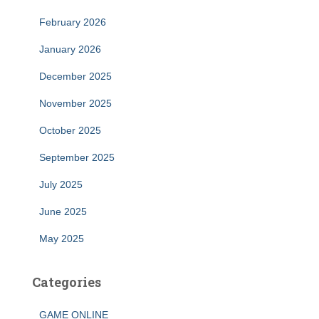
February 2026
January 2026
December 2025
November 2025
October 2025
September 2025
July 2025
June 2025
May 2025
Categories
GAME ONLINE