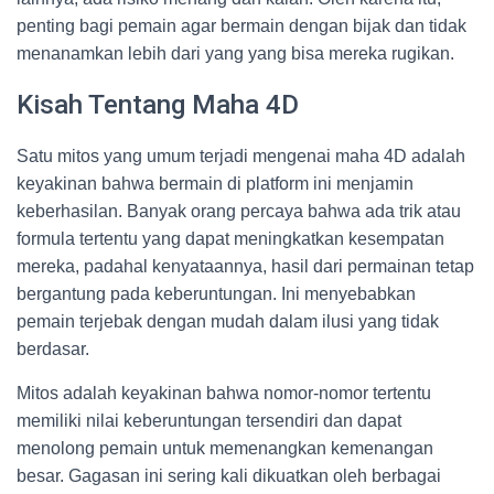
penting bagi pemain agar bermain dengan bijak dan tidak
menanamkan lebih dari yang yang bisa mereka rugikan.
Kisah Tentang Maha 4D
Satu mitos yang umum terjadi mengenai maha 4D adalah
keyakinan bahwa bermain di platform ini menjamin
keberhasilan. Banyak orang percaya bahwa ada trik atau
formula tertentu yang dapat meningkatkan kesempatan
mereka, padahal kenyataannya, hasil dari permainan tetap
bergantung pada keberuntungan. Ini menyebabkan
pemain terjebak dengan mudah dalam ilusi yang tidak
berdasar.
Mitos adalah keyakinan bahwa nomor-nomor tertentu
memiliki nilai keberuntungan tersendiri dan dapat
menolong pemain untuk memenangkan kemenangan
besar. Gagasan ini sering kali dikuatkan oleh berbagai