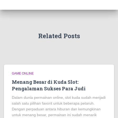
Related Posts
GAME ONLINE
Menang Besar di Kuda Slot:
Pengalaman Sukses Para Judi
Dalam dunia permainan online, slot kuda sudah menjadi
salah satu pilihan favorit untuk beberapa petaruh.
Dengan perpaduan antara hiburan dan kemungkinan
untuk menang besar, permainan ini sudah menarik