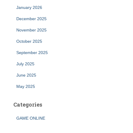
January 2026
December 2025
November 2025
October 2025
September 2025
July 2025
June 2025
May 2025
Categories
GAME ONLINE