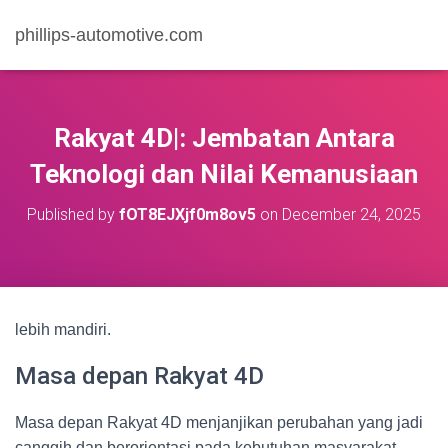
phillips-automotive.com
Rakyat 4D|: Jembatan Antara
Teknologi dan Nilai Kemanusiaan
Published by
fOT8EJXjf0m8ov5
on
December 24, 2025
lebih mandiri.
Masa depan Rakyat 4D
Masa depan Rakyat 4D menjanjikan perubahan yang jadi
canggih dan berorientasi pada kebutuhan masyarakat.