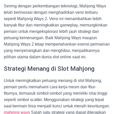
Seiring dengan perkembangan teknologi, Mahjong Ways
telah berinovasi dengan menghadirkan versi terbaru
seperti Mahjong Ways 2. Versi ini menambahkan lebih
banyak fitur dan meningkatkan gameplay, memungkinkan
pemain untuk mengeksplorasi lebih jauh strategi dan
peluang kemenangan. Baik Mahjong Ways maupun
Mahjong Ways 2 tetap mempertahankan esensi permainan
yang menyenangkan dan menghibur, menjadikannya
pilihan utama dalam dunia slot online saat ini.
Strategi Menang di Slot Mahjong
Untuk meningkatkan peluang menang di slot Mahjong,
pemain perlu memahami cara kerja mesin dan fitur-
fiturnya, termasuk simbol-simbol yang memiliki nilai tinggi
seperti simbol scatter. Menggunakan strategi yang tepat
saat bermain bisa menjadi kunci untuk meraih keuntungan.
mahjong ways
Salah satu strategi yang dapat diterapkan