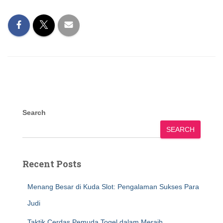
Search
SEARCH
Recent Posts
Menang Besar di Kuda Slot: Pengalaman Sukses Para
Judi
Taktik Cerdas Pemuda Togel dalam Meraih