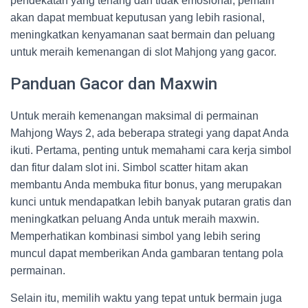
pendekatan yang tenang dan tidak emosional, pemain
akan dapat membuat keputusan yang lebih rasional,
meningkatkan kenyamanan saat bermain dan peluang
untuk meraih kemenangan di slot Mahjong yang gacor.
Panduan Gacor dan Maxwin
Untuk meraih kemenangan maksimal di permainan
Mahjong Ways 2, ada beberapa strategi yang dapat Anda
ikuti. Pertama, penting untuk memahami cara kerja simbol
dan fitur dalam slot ini. Simbol scatter hitam akan
membantu Anda membuka fitur bonus, yang merupakan
kunci untuk mendapatkan lebih banyak putaran gratis dan
meningkatkan peluang Anda untuk meraih maxwin.
Memperhatikan kombinasi simbol yang lebih sering
muncul dapat memberikan Anda gambaran tentang pola
permainan.
Selain itu, memilih waktu yang tepat untuk bermain juga