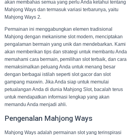
akan membahas semua yang perlu Anda ketahui tentang
Mahjong Ways dan termasuk variasi terbarunya, yaitu
Mahjong Ways 2.
Permainan ini menggabungkan elemen tradisional
Mahjong dengan mekanisme slot modern, menciptakan
pengalaman bermain yang unik dan mendebarkan. Kami
akan memberikan tips dan strategi untuk membantu Anda
memahami cara bermain, pemilihan slot terbaik, dan cara
memaksimalkan peluang Anda untuk menang besar
dengan berbagai istilah seperti slot gacor dan slot
gampang maxwin. Jika Anda siap untuk memulai
petualangan Anda di dunia Mahjong Slot, bacalah terus
untuk mendapatkan informasi lengkap yang akan
memandu Anda menjadi ahli.
Pengenalan Mahjong Ways
Mahjong Ways adalah permainan slot yang terinspirasi