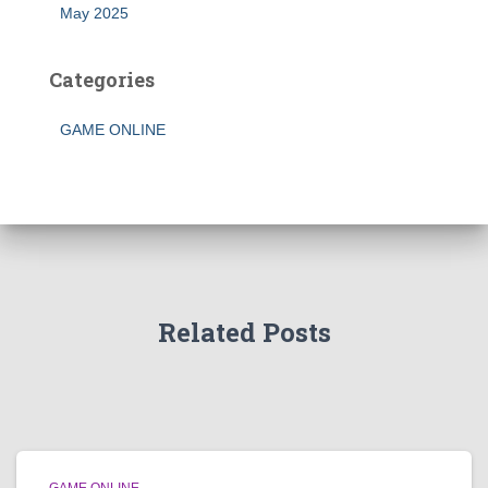
May 2025
Categories
GAME ONLINE
Related Posts