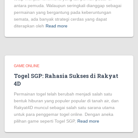
antara pemuda. Walaupun seringkali dianggap sebagai
permainan yang bergantung pada keberuntungan
semata, ada banyak strategi cerdas yang dapat
diterapkan oleh
Read more
GAME ONLINE
Togel SGP: Rahasia Sukses di Rakyat
4D
Permainan togel telah berubah menjadi salah satu
bentuk hiburan yang populer popular di tanah air, dan
Rakyat4D muncul sebagai salah satu sarana utama
untuk para penggemar togel online. Dengan aneka
pilihan game seperti Togel SGP,
Read more