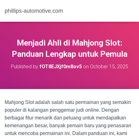
phillips-automotive.com
Menjadi Ahli di Mahjong Slot:
Panduan Lengkap untuk Pemula
Published by
fOT8EJXjf0m8ov5
on
October 15, 2025
Mahjong Slot adalah salah satu permainan yang semakin
populer di kalangan penggemar judi online. Dengan
berbagai fitur menarik dan peluang untuk mendapatkan
kemenangan besar, banyak pemain baru yang penasaran
untuk mencoba permainan ini. Dalam panduan ini, kami